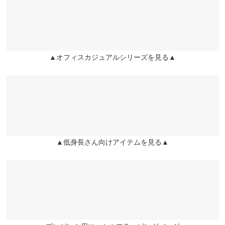
▲オフィスカジュアルシリーズを見る▲
※生産時期の違いによる色や素材に関して、多少の個体差が生じ
ている場合がございます。予めご了承ください。
▲低身長さん向けアイテムを見る▲
※上記寸法は、生産時に指示した寸法に従い掲載しております。
生産時期の違いによる製造時の個体差が多少生じている場合がご
ざいます。また、商品についたメーカータグの数値とは異なる場
合がございます。予めご了承ください。