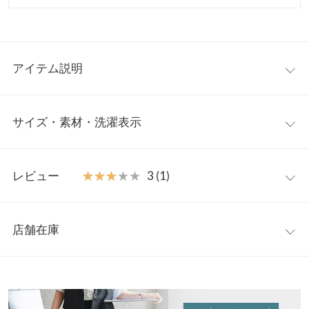
アイテム説明
高ストレッチ・防しわ・UVカットを兼ね備え、長時間でもラクな
サイズ・素材・洗濯表示
のに、きちんと感が続くオフィス向けショートジレ。きちんと感
のある襟元とコンパクトな丈感で、羽織るだけでスタイルアップ
見えを後押し、低身長さんにぴったり◎。オフィスからデイリー
【サイズ規格】
まで幅広く活躍し、ワードローブに一枚あると頼れる万能アイテ
レビュー
★★★★★
★★★★★
3 (1)
神戸レタスオリジナルの独自規格です。
ムです。
【素材・サイズ感】
レビュー：1件
プチ
高いストレッチ性で動きやすく、長時間のデスクワークや移動も
店舗在庫
着丈
45
快適な生地を使用。シワになりにくく型崩れしにくいため、きち
★★★★★
★★★★★
3
んと感が一日中続きます。吸水速乾・UVカット機能も備え、忙し
カラー：ブラック
サイズ：プチ
購入日：2026/06/21
※表示されている情報は、8/06 12:33 時点のものになります。
肩幅
40
い毎日に頼れるオンオフ両用できるアイテムです。
※在庫ありの表示でも売り切れ等の場合がございますので、詳し
仕事用でパンツとセットで購入しました。短めの丈が脚長に見え
※キャンセル/変更不可
くはご利用店舗にお問い合わせください。
身幅
49
て良かったです。 ブラックですが、思っていたよりテカリを感じ