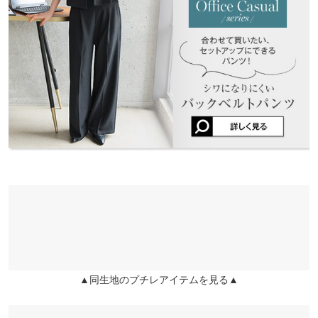
ます。
裾幅
50
兵庫県
三宮店
店舗在庫
ai.Y |
身長：
156cm
~
160cm
| 体重：
46kg
~
50kg
| 足のサイズ：
24.0cm
~
24.5cm
袖口幅
20
姫路店
重さ（g）
200
店舗在庫
more
レビューを書く
身長別サイズガイド
サイズ規格・採寸について
投稿でポイントプレゼント
▲同生地のプチレアイテムを見る▲