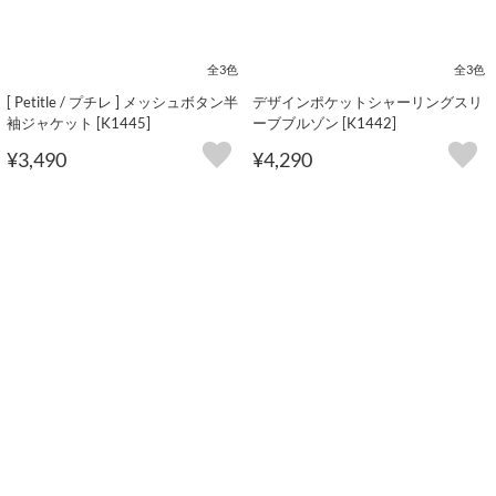
全3色
全3色
[ Petitle / プチレ ] メッシュボタン半
デザインポケットシャーリングスリ
袖ジャケット [K1445]
ーブブルゾン [K1442]
¥3,490
¥4,290