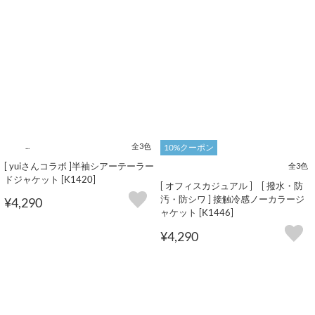
シンプルで着回しやすいブラックジャケットやネイビージャケットはも
ちろん、今年注目の紺ブレザーなどトレンド感のあるアウターも人気で
す。卒園式・卒業式・入学式などのセレモニーシーンには、きちんと感
のあるジャケットコーデが好相性で、一枚持っておくと幅広いシーンで
活躍してくれます。冬アウターを探している方には、暖かさと軽さを両
立した中綿アウター・フェイクダウンコート・ボアアウター・フェイク
ファーコートなどもおすすめ。プチプラながら高見えする素材とデザイ
ンで、デイリーはもちろん通勤・おでかけ・旅行など様々なシーンにフ
ィットします。定番のコートからトレンドのアウター、カジュアルアウ
ター、きれいめアウターまで揃う神戸レタスのレディースアウターコレ
...
全3色
10%クーポン
クション。あなたのスタイルにぴったりの一枚がきっと見つかります。
[ yuiさんコラボ ]半袖シアーテーラー
全3色
ドジャケット [K1420]
[ オフィスカジュアル ] [ 撥水・防
汚・防シワ ] 接触冷感ノーカラージ
¥4,290
ャケット [K1446]
¥4,290