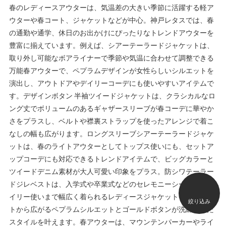
春のレディースアウターは、気温差の大きい季節に活躍する軽ア
ウターや春コート、ジャケットなどが中心。神戸レタスでは、春
の通勤や通学、休日のお出かけにぴったりなトレンドアウターを
豊富に揃えています。例えば、シアーテーラードジャケットは、
取り外し可能なボアライナーで季節や気温に合わせて調整できる
万能春アウターで、ペプラムデザインが女性らしいシルエットを
演出し、アウトドアやデイリーコーデにも使いやすいアイテムで
す。デザインボタン 半袖ツイードジャケットは、クラシカルなロ
ング丈でボリュームのあるギャザースリーブが春コーデに華やか
さをプラスし、ベルトや襟裏ストラップを使ったアレンジで着こ
なしの幅も広がります。ロングスリーブシアーテーラードジャケ
ットは、春のライトアウターとしてトップス使いにも、セットア
ップコーデにも対応できるトレンドアイテムで、ビッグカラーと
ツイードデニム素材が大人可愛い印象をプラス。防シワテーラー
ドジレベストは、入学式や卒業式などのセレモニーシーンからデ
イリー使いまで幅広く着られるレディースジャケットで、ウエス
絞り込み
トから広がるペプラムシルエットとゴールドボタンが洗練された
スタイルを叶えます。春アウターは、マウンテンパーカーやライ