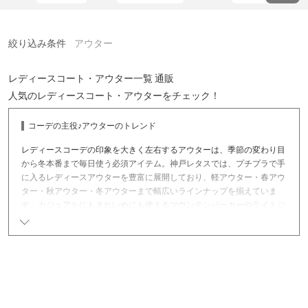
絞り込み条件
アウター
レディースコート・アウター一覧 通販
人気のレディースコート・アウターをチェック！
コーデの主役♪アウターのトレンド
レディースコーデの印象を大きく左右するアウターは、季節の変わり目
から冬本番まで毎日使う必須アイテム。神戸レタスでは、プチプラで手
に入るレディースアウターを豊富に展開しており、軽アウター・春アウ
ター・秋アウター・冬アウターまで幅広いラインナップを揃えていま
す。カジュアルにもきれいめにも使えるマウンテンパーカーやライトジ
ャケットは防風性と軽さを兼ね備え、デイリー使いに最適で、春アウタ
ーとしても秋アウターとしてもロングシーズン活躍します。また、急な
気温変化が多い春先には、薄手コートやライトコートなどの軽量アウタ
ーが大活躍。いつものコーデに羽織るだけでこなれ感をプラスしてくれ
るショート丈アウターや、体型カバーも叶うロング丈アウターなど、シ
ルエットバリエーションも豊富です。オンオフ問わず使えるジャケット
やテーラードジャケットは、オフィスコーデや通勤コーデにぴったり。