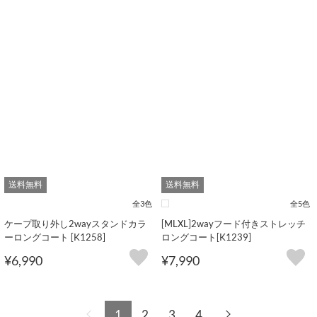
送料無料
送料無料
全3色
全5色
ケープ取り外し2wayスタンドカラ
[MLXL]2wayフード付きストレッチ
ーロングコート [K1258]
ロングコート[K1239]
¥6,990
¥7,990
1
2
3
4