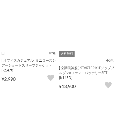
全2色
送料無料
[ オフィスカジュアル ]ミニローズシ
全3色
アーショートスリーブジャケット
[ 空調風神服 ] STARTER KITジップブ
[K1470]
ルゾン×ファン・バッテリーSET
[K145D]
¥2,990
¥13,900