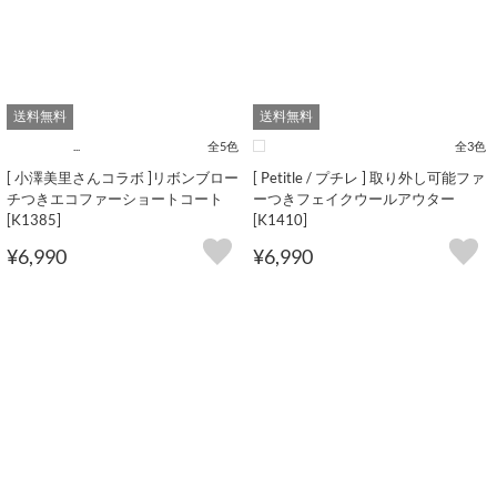
送料無料
送料無料
...
全5色
全3色
[ 小澤美里さんコラボ ]リボンブロー
[ Petitle / プチレ ] 取り外し可能ファ
チつきエコファーショートコート
ーつきフェイクウールアウター
[K1385]
[K1410]
¥6,990
¥6,990