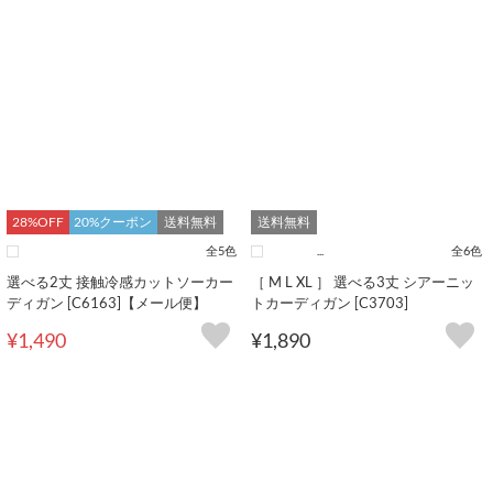
28%OFF
20%クーポン
送料無料
送料無料
全5色
...
全6色
選べる2丈 接触冷感カットソーカー
［ M L XL ］ 選べる3丈 シアーニッ
ディガン [C6163]【メール便】
トカーディガン [C3703]
¥1,490
¥1,890