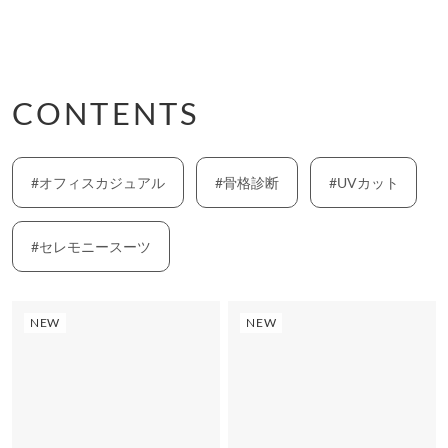
すべての
美容・コスメ
フラットシューズ
トートバッグ
ワンピ・チュニック
アクセサリー
ボアコート
インナー・補正下着
バレエシューズ
カゴバッグ
ドレス
浴衣
ムートンコート
美容器具
ブーツ
CONTENTS
エコバッグ
その他ワンピース
水着・ビーチアイテム
ダウンジャケット
コスメ
ローファー
ファーバッグ
ベルト
デニムジャケット
#オフィスカジュアル
#骨格診断
#UVカット
パック・マスク
モカシン
スマホショルダー
ストール・マフラー
ブルゾン
ハンド・ネイルケア
#セレモニースーツ
スリッポン
その他バッグ
帽子
テーラードジャケット
ボディケア
レインシューズ
NEW
NEW
その他雑貨
その他アウター
ヘアケア
シューケア・シューズ小物
スキンケア
その他シューズ
その他美容コスメ