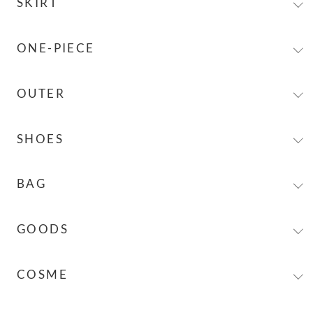
SKIRT
ブラウス
ワイドパンツ
すべての
スカート
ONE-PIECE
シャツ
スラックス
タイトスカート
すべての
ワンピース
Tシャツ・カットソー
OUTER
デニムパンツ
フレアスカート
キャミワンピース
タンクトップ
すべての
アウター
スキニーパンツ
SHOES
ロングスカート
ロングワンピース
キャミソール
ノーカラーコート
ショートパンツ
すべての
シューズ
ミニスカート
BAG
セットアップ
スウェット
トレンチコート
タイツ・レギンス
パンプス
プリーツスカート
すべての
バッグ
シャツワンピース
パーカー
GOODS
ロングコート
その他パンツ
スニーカー
その他スカート
ハンドバッグ
ニットワンピース
ニット
すべての
ファッション雑貨
ショートコート
COSME
サンダル
ショルダーバッグ
サロペット・ジャンパースカート
その他トップス
イベント雑貨
チェスターコート