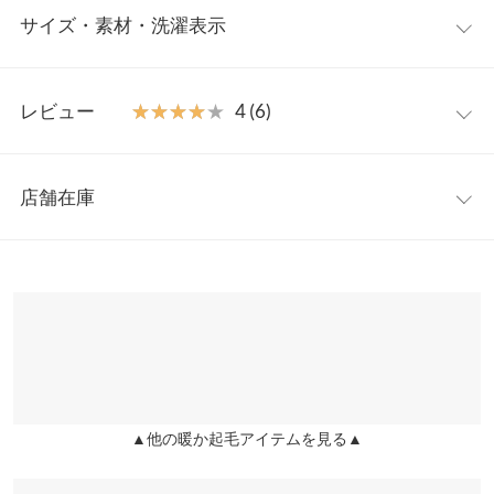
サイズ・素材・洗濯表示
たくなるボリュームファーが存在感と華やかな表情をプラス。フ
ァーは取り外し可能なのでベーシックなGジャンとしても着回せ
ロングシーズン活躍してくれるデニムアウターです。
フリー
【素材・サイズ感】
レビュー
★★★★★
★★★★★
4 (6)
裏起毛を施したデニム素材。すっきり見えするシルエットにネッ
着丈
55
クとお袖のボリュームファーがスタイルにメリハリをプラス。カ
レビュー：6件
ジュアルにもガーリーにも幅広いテイストで着こなしていただけ
肩幅
47
店舗在庫
る万能アウターです◎
★★★★★
★★★★★
5
身幅
54
※キャンセル/変更不可
カラー：インディゴ
サイズ：フリー
購入日：2026/01/05
※表示されている情報は、8/07 18:17 時点のものになります。
※在庫ありの表示でも売り切れ等の場合がございますので、詳し
裾幅
51
ファーが可愛すぎ‼︎派手過ぎず映えます♡ 裏起毛が嬉しいです。
くはご利用店舗にお問い合わせください。
まだ夜は寒いですが 日中、暖かい日はちょーど良い感じです♪ 着
袖丈
56
た感じ大き過ぎず小さ過ぎず丈も短過ぎず 丁度良く、凄くお気に
兵庫県
三宮店
入りです♡♡
袖幅
23
店舗在庫
リリーのあ |
身長：
156cm
~
160cm
| 体重：
46kg
~
50kg
| 足のサイズ：
袖口幅
14.5
24.0cm
~
24.5cm
▲他の暖か起毛アイテムを見る▲
姫路店
店舗在庫
重さ（g）
980
★★★★★
★★★★★
5