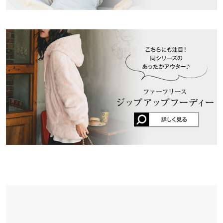
※当商品はフリーサイズです。管理都合上、商品ラベルにはSやM
など具体的なサイズが表示されていることがありますが、お届け
の商品に誤りはございませんので、予めご了承ください。
※生産時期の違いによる色や素材に関して、多少の個体差が生じ
ている場合がございます。予めご了承ください。
※上記寸法は、生産時に指示した寸法に従い掲載しております。
生産時期の違いによる製造時の個体差が多少生じている場合がご
ざいます。また、商品についたメーカータグの数値とは異なる場
合がございます。予めご了承ください。
素材
ポリエステル100%
商品詳細
伸縮性：あり 淡色透け：なし 濃色透け：なし 裏地：なし
原産国