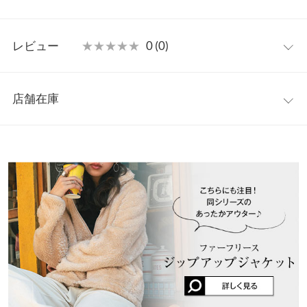
がアクセント。羽織るだけで女性らしいふんわりとした柔らかな
雰囲気を引き出してくれる冬の定番アウターです。
フリー
【素材・サイズ感】
レビュー
★★★★★
★★★★★
0 (0)
フワフワとした柔らかさが気持ちいいファーフリース素材。ボリ
着丈
100
ューム感のあるオーバーサイズながらさっと羽織りやすい着心地
レビュー：0件
の軽さも魅力。様々なボトムとスタイリングしやすい丈感でデイ
肩幅
59
店舗在庫
リーに活躍、お家でお手入れできる手軽さもうれしいロングコー
more
レビューを書く
身幅
63
トです。
※表示されている情報は、8/08 05:08 時点のものになります。
投稿でポイントプレゼント
※キャンセル/変更不可
※在庫ありの表示でも売り切れ等の場合がございますので、詳し
裾幅
63
くはご利用店舗にお問い合わせください。
袖丈
52
兵庫県
三宮店
袖幅
24
店舗在庫
袖口幅
16
姫路店
店舗在庫
重さ（g）
870
身長別サイズガイド
サイズ規格・採寸について