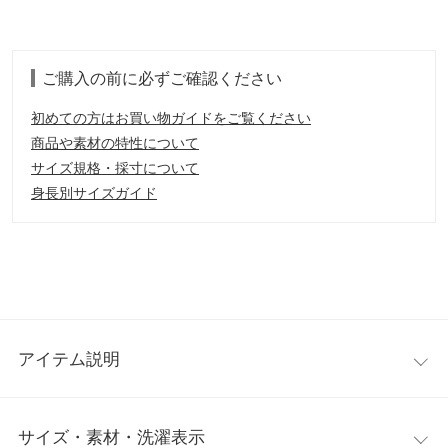
ご購入の前に必ずご確認ください
初めての方はお買い物ガイドをご覧ください
商品や素材の特性について
サイズ規格・採寸について
身長別サイズガイド
アイテム説明
毛布をまとってるかのような温かさと心地よさが魅力のファーダ
サイズ・素材・洗濯表示
ッフルコート。ゆったりとしたロングシルエットにトグルボタン