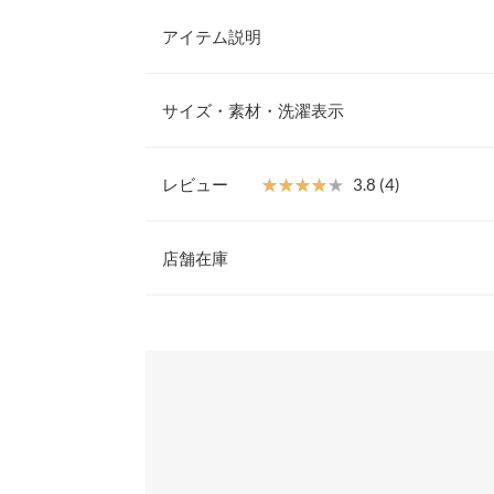
アイテム説明
トラッドな金ボタンとフラップ付きのポケットがア
トのダブルジャケット。クラシックで洗練された雰
サイズ・素材・洗濯表示
は取り外し可能なので、シルエットをお好みで調整
プし過ぎず、切替えのパターンで綺麗なラインを保
【サイズ規格】
あるオーバーシルエットに仕上げています。
神戸レタスオリジナルの独自規格です。
レビュー
★★★★★
★★★★★
3.8 (4)
【素材・サイズ感】
ブラウスと合わせればオフィスカジュアルにも、ロ
レビュー：4件
対応できる万能アイテム。総裏仕立てで、程よい厚
店舗在庫
にわたって着用可能です。スタイリッシュでありな
着丈
を提供する一着です。
★★★★★
★★★★★
4
※表示されている情報は、8/08 21:23 時点のものになりま
肩幅
※キャンセル/変更不可
カラー：ネイビー
※在庫ありの表示でも売り切れ等の場合がございますので
サイズ：プチ
購入日：2025/04/03
わせください。
身幅
着た感じちょうど良かったです。 色もよくて今の
裾幅
兵庫県
三宮店
るるべ |
身長：
146cm
~
150cm
| 体重：
41kg
~
45
袖丈
姫路店
★★★★★
★★★★★
4