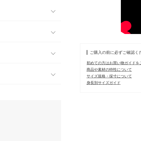
クセントのオーバーシルエッ
囲気を演出します。肩パット
できます。ウエストはシェイ
ちながらも、リラックス感の
ご購入の前に必ずご確認く
初めての方はお買い物ガイドを
ンTを合わせれば普段使いにも
プチ
商品や素材の特性について
みの生地感はロングシーズン
サイズ規格・採寸について
がらもリラックスした着心地
67
身長別サイズガイド
す。
38
、詳しくはご利用店舗にお問い合
49
季節良い羽織になります。
54
kg
| 足のサイズ：
23.0cm
~
23.5cm
店舗在庫
58