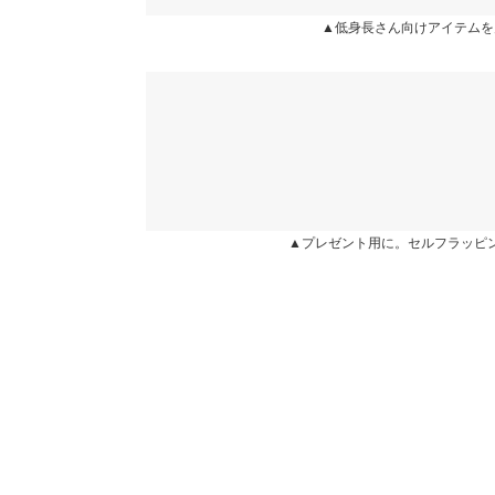
袖幅
カラー：ライトベージュ
サイズ：プチ
購入日：2025/03/10
▲低身長さん向けアイテムを
袖口幅
小柄な私がジャケットなんて似合わないと避けてき
しを見てチャレンジしました。若干大きめな作りで
重さ（g）
すくかわいいので購入してよかったです。
身長別サイズガ
62 |
身長：
146cm
~
150cm
| 体重：
41kg
~
45
★★★★★
★★★★★
4
▲プレゼント用に。セルフラッピ
カラー：ライトベージュ
サイズ：プチ
購入日：2025/01/23
着用感は153cmでちょうど良いオーバーサイズと
シルエットで、フェミニンよりはハンサム寄りの印
相応だと思います。 低身長/骨格ウェーブのためこ
苦手なのですが、このお値段で買えるのはありがた
たら、柔らかめのスカートやワイドパンツに合わせ
いです。
lettuce202004201440571 |
身長：
151cm
~