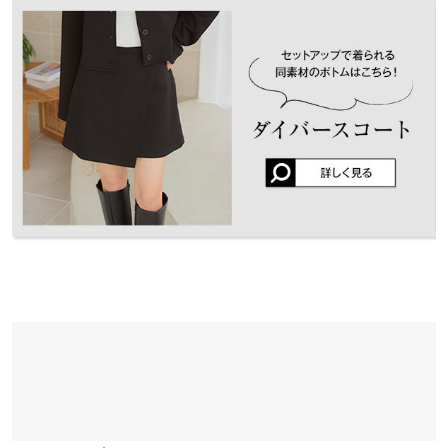
くはご利用店舗にお問い合わせください。
で、1枚を着回し出来ないので新たに購入しました。かわいい
袖丈
60
し、着心地も良く、合わせやすい！って言ってます。
兵庫県
三宮店
袖幅
18.5
店舗在庫
りぼん |
身長：
161cm
~
165cm
| 体重：
~
| 足のサイズ：
23.0cm
~
23.5cm
袖口幅
16.5
★★★★★
★★★★★
5
姫路店
店舗在庫
カラー：ブラック
サイズ：フリー
購入日：2025/01/07
重さ（g）
460
軽くてすごく動きやすいです。春まで大活躍しそう！グレーも欲
身長別サイズガイド
サイズ規格・採寸について
しい！
りぼん |
身長：
161cm
~
165cm
| 体重：
51kg
~
55kg
| 足のサイズ：
23.0cm
~
※当商品はフリーサイズです。管理都合上、商品ラベルにはSやM
23.5cm
など具体的なサイズが表示されていることがありますが、お届け
の商品に誤りはございませんので、予めご了承ください。
※生産時期の違いによる色や素材に関して、多少の個体差が生じ
more
レビューを書く
ている場合がございます。予めご了承ください。
投稿でポイントプレゼント
※上記寸法は、生産時に指示した寸法に従い掲載しております。
生産時期の違いによる製造時の個体差が多少生じている場合がご
ざいます。また、商品についたメーカータグの数値とは異なる場