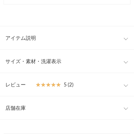
アイテム説明
軽やかな着心地とスタイリッシュなデザインが魅力のジャケッ
サイズ・素材・洗濯表示
ト。ダイバー素材を使用しており、保温性と軽さを兼ね備えた優
れた一着。胸元には便利なポケット付きで、機能性も抜群。寒暖
差の激しい季節にぴったりの軽アウターとして活躍します。
フリー
【素材・サイズ感】
レビュー
★★★★★
★★★★★
5 (2)
ハリ感のある素材感が、カジュアルながらも洗練された印象を与
着丈
47.5
えます。軽さと暖かさを両立させた、デイリーユースにぴったり
レビュー：2件
なジャケットです。短めの丈感で、すっきりとしたシルエットを
肩幅
39
店舗在庫
作り、どんなコーディネートにも合わせやすい万能アイテムで
★★★★★
★★★★★
5
身幅
52
す。
カラー：ブラック
サイズ：フリー
購入日：2025/02/03
※表示されている情報は、8/06 22:16 時点のものになります。
※キャンセル/変更不可
※在庫ありの表示でも売り切れ等の場合がございますので、詳し
裾幅
52
娘も欲しいって事で購入しました！4月から1人暮らしになるの