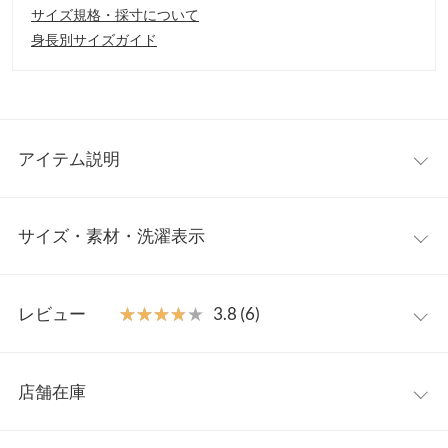
サイズ規格・採寸について
身長別サイズガイド
アイテム説明
クラシカルに華やぐダブルボタンコート。ボリュームをもたせた
サイズ・素材・洗濯表示
パワショルスリーブがエレガントに着映えさっと羽織るだけでサ
マになる一枚。ボタンを留めてワンピース風にもカジュアルなデ
ニムスタイルからフォーマルな装いにも幅広く使える万能アウタ
フリー
ーです◎
レビュー
★★★★★
★★★★★
3.8 (6)
【素材・サイズ感】
着丈
87
フロントのダブルボタンとふんわり広がるフレアシルエットがレ
レビュー：6件
トロな可愛さをプラス。首元をすっきり見せるノーカラーデザイ
肩幅
31
店舗在庫
ンなのでハイネックやタートルなどネック見せのオシャレも楽し
★★★★★
★★★★★
5
身幅
55
めます。品をもたらすツイード地に加え定番のキャメル、ブラッ
カラー：ボアブラック
サイズ：フリー
購入日：2025/03/24