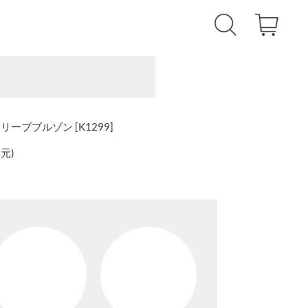
ブブルゾン [K1299]
還元
)