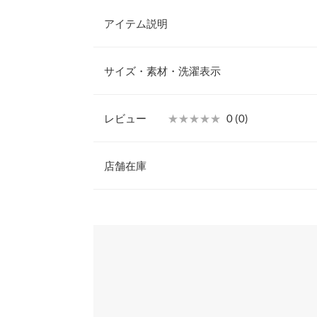
アイテム説明
表面感のあるドット刺繍が新鮮な一着。女性らしさ
クスされた大人のブルゾン。ジャンル問わずどんな
サイズ・素材・洗濯表示
能さが魅力。同素材のスカート【M4023】と合わ
もおすすめです◎
【素材・サイズ感】
レビュー
★★★★★
★★★★★
0 (0)
程よくハリ感のあるツイル素材。ネック、袖、裾部
着丈
ル感をプラス。コンパクトな着丈にゆとりのあるス
レビュー：0件
感のある着心地。さっと羽織りやすく天候や季節の
店舗在庫
肩幅
ーにぴったりです。
※キャンセル/変更不可
身幅
more
※表示されている情報は、8/08 18:10 時点のものになりま
※在庫ありの表示でも売り切れ等の場合がございますので
わせください。
裾幅
袖丈
兵庫県
三宮店
袖幅
袖口幅
姫路店