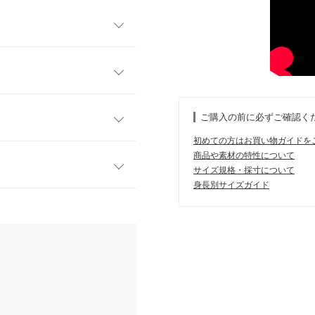
とカジュアルな抜け感がミッ
アイテムにも合わせやすい万
せてセットアップでの着こなし
フリー
ご購入の前に必ずご確認く
分はリブで切り替えカジュア
54
初めての方はお買い物ガイドを
リーブデザインでリラックス
商品や素材の特性について
変わり目などのライトアウタ
65
サイズ規格・採寸について
身長別サイズガイド
69
レビューを書く
す。
、詳しくはご利用店舗にお問い合
43
投稿でポイントプレゼント
50.5
店舗在庫
25
9