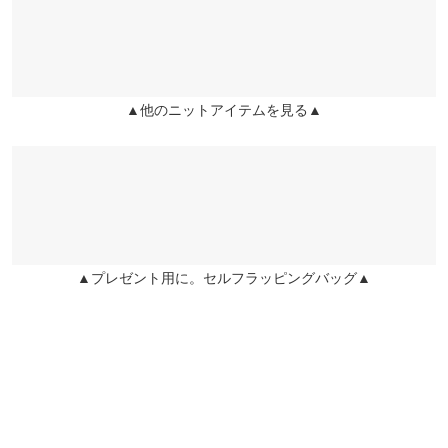
春らしくてとにかく可愛い♡ 丈は短めですが、ハイウエストボト
袖口幅
13
ムスと合わせると可愛いです♪
身長別サイズガイド
サイズ規格・採寸について
のんこー |
身長：
166cm
~
170cm
| 体重：
51kg
~
55kg
| 足のサイズ：
24.0cm
~
24.5cm
▲他のニットアイテムを見る▲
※当商品はフリーサイズです。管理都合上、商品ラベルにはSやM
など具体的なサイズが表示されていることがありますが、お届け
★★★★★
★★★★★
5
の商品に誤りはございませんので、予めご了承ください。
カラー：ピンクベージュ
サイズ：フリー
タイプ：クルーネック
購入
※生産時期の違いによる色や素材に関して、多少の個体差が生じ
日：2026/01/22
ている場合がございます。予めご了承ください。
ワンピース、パンツなど何にでも合わせやすいので色違いで4色
※上記寸法は、生産時に指示した寸法に従い掲載しております。
持っています。あゆみさんコラボは形も綺麗で間違いないです。
生産時期の違いによる製造時の個体差が多少生じている場合がご
▲プレゼント用に。セルフラッピングバッグ▲
ざいます。また、商品についたメーカータグの数値とは異なる場
sa203467 |
身長：
~
| 体重：
~
| 足のサイズ：
~
合がございます。予めご了承ください。
★★★★★
★★★★★
5
カラー：オフホワイト
サイズ：フリー
タイプ：クルーネック
購入日：
2026/01/22
素材
袖がフレアになっていて可愛い。肌触りも良くて何枚も欲しくな
レーヨン70% ポリエステル30%