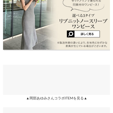
袖丈
58.5
ったです！ピタッとしすぎず綺麗なシルエットを作ってくれまし
兵庫県
三宮店
た！
裾幅
38.5
店舗在庫
lettuce202002121927351 |
身長：
151cm
~
155cm
| 体重：
51kg
~
55kg
| 足
のサイズ：
24.0cm
~
24.5cm
袖口幅
13
姫路店
店舗在庫
★★★★★
★★★★★
5
クルーネック
フリー
カラー：レッド
サイズ：フリー
タイプ：クルーネック
購入日：
2026/02/09
着丈
45
あゆみさんのニットカーデは初めて購入しましたが、文句なしで
かわいいです！レッドの色味も顔周りが一気に明るくなるし、テ
肩幅
29
ンションの上がるカラーです🍓♥️✨ あゆみさんのコラボデニムに
身幅
39.5
合わせてよく着てます🥰👖
lettuce547 |
身長：
151cm
~
155cm
| 体重：
~
| 足のサイズ：
~
袖幅
12
★★★★★
★★★★★
5
袖丈
58.5
▲岡部あゆみさんコラボITEMを見る▲
カラー：ピンクベージュ
サイズ：フリー
タイプ：Vネック
購入日：
裾幅
38.5
2026/03/28