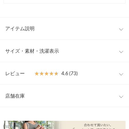
アイテム説明
大人気インフルエンサー【岡部あゆみさん】コラボアイテム。フ
サイズ・素材・洗濯表示
レアスリーブがフェミニンなカーディガンが登場。コンパクトな
丈感で着るだけでスタイルアップも叶えてくれます。細めのリブ
と程よく厚みのあるニット素材がで上品で高見えするポイントで
Vネック
フリー
す。
レビュー
★★★★★
★★★★★
4.6 (73)
【素材・サイズ感】
着丈
45
起毛感の少ないハイゲージニット素材。身体のラインが響きにく
レビュー：73件
く、やさしくフィットするので着心地抜群。どんなアイテムにも
肩幅
29
店舗在庫
合わせやすく着回しがきくシンプルさも魅力で、色違いで揃えた
★★★★★
★★★★★
5
身幅
39.5
くなる1枚です。
カラー：オフホワイト
サイズ：フリー
タイプ：クルーネック
購入日：
※表示されている情報は、8/06 19:45 時点のものになります。
※キャンセル/変更不可
2026/02/25
※在庫ありの表示でも売り切れ等の場合がございますので、詳し
袖幅
12
くはご利用店舗にお問い合わせください。
オフィスでもお出かけの日でも使えるこのトップス！買ってよか