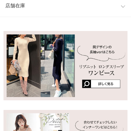
【素材・サイズ感】
2026/05/05
店舗在庫
A.ご指摘の部位へは製品タグが縫い付けられており、数ミリの凸
裾幅
38
起毛感の少ないハイゲージニットワンピ。体にフィットする柔ら
凹を生じることがございます。なにとぞご了承ください。
157センチちょうどいい！体型がしっかり出るのでガーデもセッ
かい素材が着心地よく、上品なシルエットが女性らしさを引き立
DATE：2023.06.14
トで買ったから高みえ！
※表示されている情報は、8/06 22:24 時点のものになります。
ててくれる一枚です。。
ボートストレート
ワンサイズ
※在庫ありの表示でも売り切れ等の場合がございますので、詳し
more
※キャンセル/変更不可
lettuce1794 |
身長：
156cm
~
160cm
| 体重：
41kg
~
45kg
| 足のサイズ：
くはご利用店舗にお問い合わせください。
22.0cm
~
22.5cm
※原材料の高騰・為替の影響等により、価格が変更となっており
着丈
121
ます。何卒ご理解いただけますようお願いいたします。
★★★★★
★★★★★
5
兵庫県
三宮店
肩幅
36
店舗在庫
≪お届け日について≫
カラー：ライトベージュ
タイプ：ボートストレート
購入日：
入荷時期が異なる商品を同時にご注文された場合は、最遅の入荷時
身幅
40
2026/05/09
期にまとめて発送となります。他の商品と合わせての購入を検討さ
姫路店
店舗在庫
綺麗目で上品だとまわりからも好評。 妊娠中ですがとっても着心
裾幅
46
れている方はそれぞれの入荷時期をご確認の上、別々でのお会計を
地が良く愛用中です。 丈感もぴったりです。
おすすめします。
▶詳しくはこちら
uraaya |
身長：
166cm
~
170cm
| 体重：
51kg
~
55kg
| 足のサイズ：
24.0cm
~
Vネックストレート
ワンサイズ
24.5cm
着丈
121
★★★★★
★★★★★
5
カラー：レッド
タイプ：スクエアストレート
購入日：2026/03/11
肩幅
36