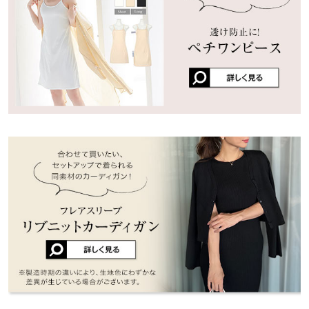
ほどよくフィットします！好きなシリーズで沢山買ってますが赤
身幅
40
可愛いです！
y-m🖤 |
身長：
161cm
~
165cm
| 体重：
51kg
~
55kg
| 足のサイズ：
24.0cm
~
裾幅
46
24.5cm
★★★★★
★★★★★
5
Vネックタイト
ワンサイズ
カラー：ブラック
タイプ：スクエアストレート
購入日：2026/05/05
着丈
111
ラインがとても綺麗です。 生地もしっかりしていて高見えしま
す！
肩幅
36
lettuce5487 |
身長：
161cm
~
165cm
| 体重：
51kg
~
55kg
| 足のサイズ：
身幅
36.5
24.0cm
~
24.5cm
裾幅
38
★★★★★
★★★★★
5
カラー：レッド
タイプ：Vネックストレート
購入日：2026/05/16
スクエアタイト
ワンサイズ
何枚買ったか分からないぐらいお気に入りのワンピースです！ 今
回はレッドを購入しましたが、そこまでパキッしたお色ではない
着丈
111
ので大人女子も着やすいと思います。