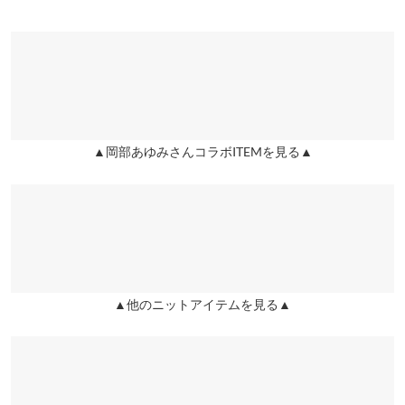
肩幅
36
エム |
身長：
166cm
~
170cm
| 体重：
56kg
~
60kg
| 足のサイズ：
25.0cm
~
25.5cm
身幅
36.5
more
レビューを書く
裾幅
38
投稿でポイントプレゼント
▲岡部あゆみさんコラボITEMを見る▲
スクエアストレート
ワンサイズ
着丈
121
肩幅
36
身幅
40
▲他のニットアイテムを見る▲
裾幅
46
身長別サイズガイド
サイズ規格・採寸について
※生産時期の違いによる色や素材に関して、多少の個体差が生じ