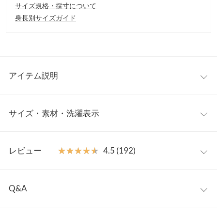
サイズ規格・採寸について
身長別サイズガイド
アイテム説明
大人気インフルエンサー岡部あゆみさんとのコラボ商品。着心地
サイズ・素材・洗濯表示
の良いリブニット素材のワンピースを選べるネックとタイプでご
用意しました。タイトは身体のラインをきれいに見せつつも締め
付けが少ないデザイン。バックスリットが色っぽさと抜け感をプ
ボートタイト
ワンサイズ
ラスしてくれます。ストレートは程良いゆとりのあるロング丈。
レビュー
★★★★★
★★★★★
4.5 (192)
サイドスリット入りでカジュアルにも着こなせます。更に選べる
着丈
111
ネックタイプが加わりお好みのデザインが見つかること間違いな
レビュー：192件
し。
肩幅
36
Q&A
羽織として
透け感のあるシャツ (C3967)
との合わせ着用もオスス
★★★★★
★★★★★
5
身幅
36.5
メです◎。
Q.左の側面にわずかに盛り上がる箇所があるのですが･･･
カラー：ライトブルー
タイプ：スクエアストレート
購入日：