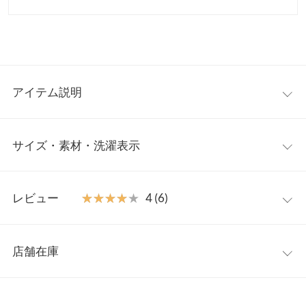
アイテム説明
人気のペプラムデザインのアウターが登場しました。キルティン
サイズ・素材・洗濯表示
グデザインのブルゾンでカジュアルながら、切り替えフレアが大
人可愛い1着。中綿×布帛の切り替えデザインが高見え。パンツ、
スカートなどボトムスを選ばずにコーディネートしていただけま
【サイズ規格】
す。
レビュー
★★★★★
★★★★★
4 (6)
神戸レタスオリジナルの独自規格です。
【素材・サイズ感】
ふんわりと軽い着心地ながら、中綿入りでしっかりと暖かいのが
レビュー：6件
M
L
嬉しいポイント。少し高めにデザインされたリブのネック部分が
店舗在庫
着丈
69
69
首元からあたためてくれます。キルティングの身頃とハリ感のあ
★★★★★
★★★★★
5
る布帛のフレアの異素材ミックスデザインで差が付くアウターコ
カラー：ベージュ
サイズ：M
購入日：2025/11/07
※表示されている情報は、8/07 15:53 時点のものになります。
肩幅
51
52
ーデに。
※在庫ありの表示でも売り切れ等の場合がございますので、詳し