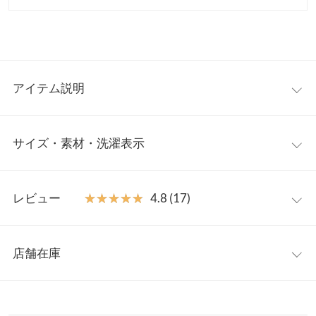
アイテム説明
秋冬のトレンドスタイルに欠かせないファーベスト。一枚プラス
サイズ・素材・洗濯表示
するだけで存在感あふれるこなれた印象に。合わせやすいベーシ
ックカラー展開で見た目も着心地も暖かくレイヤードスタイルに
大活躍してくれる一枚です。
Aプードルファー
ワンサイズ
【素材・サイズ感】
レビュー
★★★★★
★★★★★
4.8 (17)
毛足の長いプードルファーと触り心地の良いエコファーの2タイ
着丈
70
プ展開。おしりがすっぽり隠れるロング丈で体型カバー効果も◎
レビュー：17件
シーンやコーディネートに合わせて違った表情を楽しめます。利
肩幅
38
店舗在庫
便性がうれしいポケット付きです。
★★★★★
★★★★★
5
身幅
53
※キャンセル/変更不可
カラー：モカブラウン
タイプ：Bエコファー
購入日：2025/09/08
※表示されている情報は、8/08 07:07 時点のものになります。
※在庫ありの表示でも売り切れ等の場合がございますので、詳し
裾幅
53
とても良かったです！