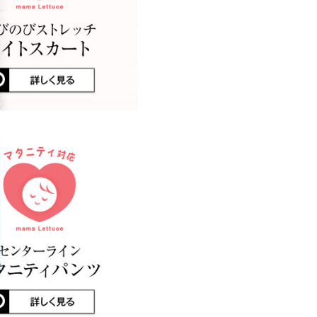
店舗在庫
るだけでいい感じ…
 体重：
56kg
~
60kg
| 足のサイズ：
~
し 裏地：なし
使えます。 Tシャツやタンクト
kg
| 足のサイズ：
22.0cm
~
22.5cm
洗濯表示について
身長なのでワンピースとして