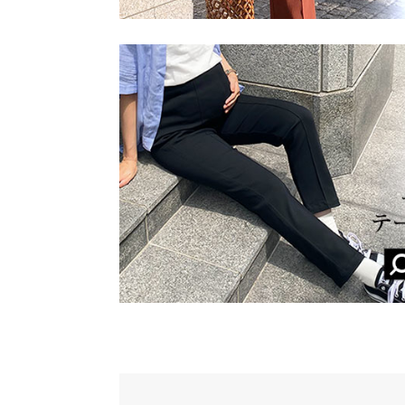
着れそうです！子供がいるのでアイボリー系のお洋
なので気にせず着用できます。
RMT |
身長：
146cm
~
150cm
| 体重：
46kg
~
50
★★★★★
★★★★★
4
カラー：フリンジモカ
購入日：2024/06/21
思っていたより胸周りがぴったりする感じでした。
す。
lettuce201909091134001 |
身長：
151cm
~
more