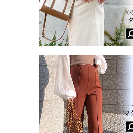
★★★★★
★★★★★
5
カラー：ブラック
購入日：2023/08/27
お腹カバーにと思い購入。でもTシャツにプラスす
素材
ポリエステル100%
ma91 |
身長：
161cm
~
165cm
|
商品詳細
伸縮性：なし 淡色透け：ややあり 濃色透け：な
原産国
★★★★★
★★★★★
5
中国
カラー：ブラック
購入日：2023/04/24
サイズは少し大きかったですが、チュニックとして
ップの上に重ね着すると可愛いです。
洗濯表示
がじゅまる |
身長：
146cm
~
150cm
| 体重：
36kg
~
40
★★★★★
★★★★★
5
購入日：2023/03/30
妊婦ではなく普通に着用する為に購入しました！低