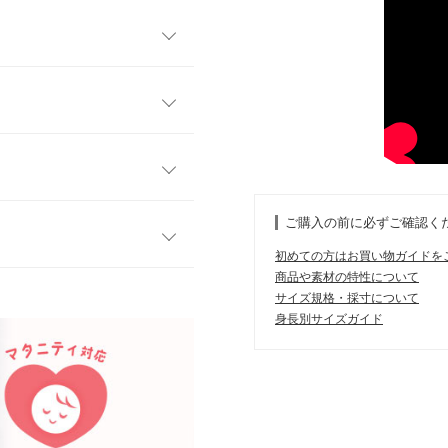
ーにおしゃれを楽しめるマタ
ックゴムで締め付け感のない
い大きなお腹でも短くならな
ツグンなので、1年間どんなシ
ワンサイズ
60
生地を使用。ポリエステル素
ご購入の前に必ずご確認く
す。肩紐は結び方次第で長さ
42
ッチします。産後も着ていた
初めての方はお買い物ガイドを
こなしていただけます。
107
商品や素材の特性について
す。
サイズ規格・採寸について
、詳しくはご利用店舗にお問い合
イド
サイズ規格・採寸について
身長別サイズガイド
ったです。高見えの商品だと
差が生じている場合がございま
店舗在庫
ります。生産時期の違いによる製
170cm
| 体重：
~
| 足のサイズ：
~
、商品についたメーカータグの数