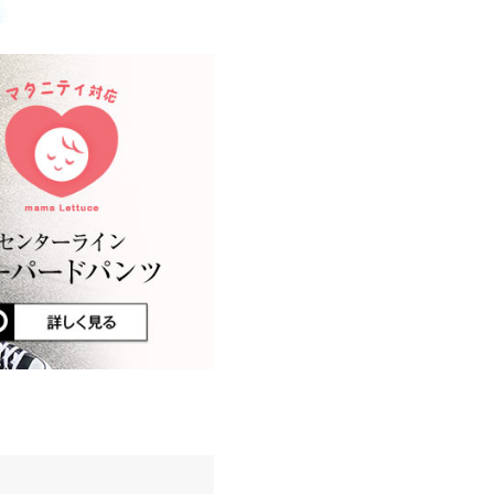
服は避けがちですがプチプラ
kg
| 足のサイズ：
22.0cm
~
22.5cm
デザインと生地感は可愛いで
155cm
| 体重：
~
| 足のサイズ：
~
レビューを書く
投稿でポイントプレゼント