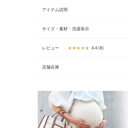
アイテム説明
マタニティスタッフ監修。妊娠期間もストレスフリ
ニティキャミブラウスが新登場。ゆったり身頃とバ
サイズ・素材・洗濯表示
着心地。お腹の邪魔をしない切替え位置と、愛おし
い長めの着丈がポイント。様々なインナーと相性バ
ーズンでも着回していただけます。
レビュー
★★★★★
★★★★★
4.4 (8)
【素材・サイズ感】
着丈（肩紐除く）
程よくハリがあり、高級感のあるふくれジャガード
レビュー：8件
材でご自宅でお手入れしやすいのも魅力のひとつで
店舗在庫
身幅
調整が可能◯バストやお腹の日々変わる体型にもマ
だけるので、マタニティさんじゃなくても可愛く着
裾幅
★★★★★
★★★★★
5
※表示されている情報は、8/09 04:26 時点のものになりま
※キャンセル/変更不可
カラー：ブラック
※在庫ありの表示でも売り切れ等の場合がございますので
購入日：2023/10/10
身長別サイズガ
わせください。
パンツ、スカートどちらにも合うので購入して良か
※生産時期の違いによる色や素材に関して、多少の個体
思います。
す。予めご了承ください。
兵庫県
三宮店
※上記寸法は、生産時に指示した寸法に従い掲載してお
サニー東京 |
身長：
166cm
~
造時の個体差が多少生じている場合がございます。また
値とは異なる場合がございます。予めご了承ください。
姫路店