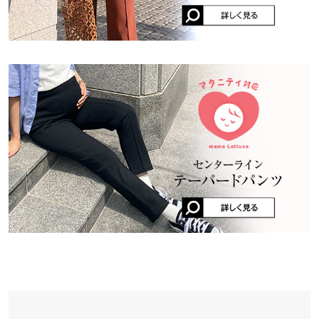
す。 マタニティウェアは生地感が薄いものが多い中、この商品は
中国
肩ストの肉感でも負けません。オフィスでも着られる感じで安心
です。 165cmの私的にはもっと丈感が長いバージョンも欲しくな
りました。
洗濯表示
user_20260430204732276674 |
身長：
161cm
~
165cm
| 体重：
61kg
~
65kg
| 足のサイズ：
24.0cm
~
24.5cm
デニム
★★★★★
★★★★★
5
デニム他
カラー：カーキ
購入日：2025/11/26
合わせやすいし動きやすい♪可愛い！冬には薄いかなあ、
洗濯表示について
lettuce202101032355121 |
身長：
156cm
~
160cm
| 体重：
56kg
~
60kg
| 足
のサイズ：
23.0cm
~
23.5cm
★★★★★
★★★★★
5
カラー：エクリュ
購入日：2025/10/16
臨月でも履けるくらいのびのび。ブラックがお気に入りすぎて色
違いで購入しました！