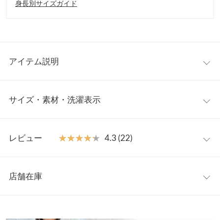
身長別サイズガイド
アイテム説明
プレママから産後まで長く使える楽ちんスカート。ストレートな
サイズ・素材・洗濯表示
シルエットながら動きやすくラクな履き心地。ウエスト切り替え
ラインがなくINスタイルもきれいにおさまります。オールシーズ
ン着回せ、妊婦さんだけでなく普段のお洋服としても着用してい
ワンサイズ
ただけます。
レビュー
★★★★★
★★★★★
4.3 (22)
【素材・サイズ感】
ウエスト幅
33〜45
やわらかく伸縮性に優れたストレッチ生地仕様。お腹部分には丸
レビュー：22件
みをもたせ、大きくなったおなかにもやさしくフィットしてくれ
ヒップ幅
46
店舗在庫
ます。妊娠中はもちろん、産後やおうち時間のリラックスタイム
★★★★★
★★★★★
5
裾幅
45
のウェアとしてもお腹に負担をかけずにお使いいただけます。
カラー：モカベージュ
購入日：2026/07/20
※表示されている情報は、8/07 07:17 時点のものになります。
※キャンセル/変更不可
※在庫ありの表示でも売り切れ等の場合がございますので、詳し
総丈
86.5
白のブラウスに合わせたくて購入しました。生地が予想以上にし