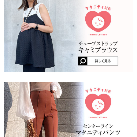
くはご利用店舗にお問い合わせください。
っかりしていて、色もイメージ通りで高見えします！！！他の色
身長別サイズガイド
サイズ規格・採寸について
も欲しいです！
兵庫県
三宮店
店舗在庫
user_20260715094354964712 |
身長：
156cm
~
160cm
| 体重：
41kg
~
45kg
※生産時期の違いによる色や素材に関して、多少の個体差が生じ
| 足のサイズ：
23.0cm
~
23.5cm
ている場合がございます。予めご了承ください。
※上記寸法は、生産時に指示した寸法に従い掲載しております。
姫路店
★★★★★
★★★★★
5
店舗在庫
生産時期の違いによる製造時の個体差が多少生じている場合がご
カラー：ベージュ
購入日：2026/02/06
ざいます。また、商品についたメーカータグの数値とは異なる場
合がございます。予めご了承ください。
めちゃくちゃ履きやすい 子供と行動しやすい
なおやん |
身長：
161cm
~
165cm
| 体重：
46kg
~
50kg
| 足のサイズ：
24.0cm
~
24.5cm
素材
★★★★★
★★★★★
5
（デニム）綿68% ポリエステル29% ポリウレタン3%
カラー：カーキ
購入日：2026/05/06
（他）レーヨン76%ナイロン21%ポリウレタン3%
妊娠15週の今、「臨月まで着られる」ということで疑いつつも購
商品詳細
入したのですが、実際履いてみると買って大正解でした！ウエス
伸縮性：あり 淡色透け：なし 濃色透け：なし 裏地：なし
トのゴムが柔らかくて、生地も柔らかいけどしっかりしていま
原産国