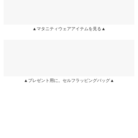
lettuce202210050432381 |
身長：
166cm
~
170cm
| 体重：
~
| 足のサイズ：
~
▲マタニティウェアアイテムを見る▲
more
レビューを書く
投稿でポイントプレゼント
▲プレゼント用に。セルフラッピングバッグ▲