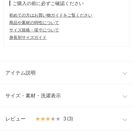
ご購入の前に必ずご確認ください
初めての方はお買い物ガイドをご覧ください
商品や素材の特性について
サイズ規格・採寸について
身長別サイズガイド
アイテム説明
フェイクスエード×ファーであつらえたライダースジャケット。
サイズ・素材・洗濯表示
ソフトな風合いがライダースのハードなイメージを軽減し、優し
げな印象を与えてくれます。絶妙な甘辛バランスがとれたジャケ
ットなので、いつものパンツスタイルにプラスするだけで洗練さ
ワンサイズ
れたルックにブラッシュアップ出来ます。
レビュー
★★★★★
★★★★★
3 (3)
【素材・サイズ感】
着丈
62
滑らかな質感が特徴のスエード素材を使用し、触り心地も◎。シ