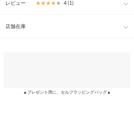
が叶います。
レビュー
★★★★★
★★★★★
4 (1)
【素材・サイズ感】
着丈
115
シーズンムード高まるチェック柄の軽コート素材と、あたたかみ
レビュー：1件
のあるフェイクウール使い。ドロップショルダーでゆったりニッ
肩幅
54
店舗在庫
トの上からも羽織りやすいサイズ感です。リバーシブルの共生地
★★★★★
★★★★★
4
身幅
61
ベルト付きで、ウエストマークした着こなしもおすすめです。
カラー：モカ
購入日：2025/12/31
※表示されている情報は、8/09 04:04 時点のものになります。
※キャンセル/変更不可
※在庫ありの表示でも売り切れ等の場合がございますので、詳し
袖幅
20
リバーシブルなので、色々なコーディネートを楽しめます。
くはご利用店舗にお問い合わせください。
user_20241111115738512901 |
身長：
156cm
~
160cm
| 体重：
36kg
~
40kg
袖丈
55
| 足のサイズ：
24.0cm
~
24.5cm
兵庫県
三宮店
裾幅
58
店舗在庫
more
レビューを書く
袖口幅
14
▲プレゼント用に。セルフラッピングバッグ▲
姫路店
投稿でポイントプレゼント
店舗在庫
重さ（g）
1050
身長別サイズガイド
サイズ規格・採寸について
※生産時期の違いによる色や素材に関して、多少の個体差が生じ