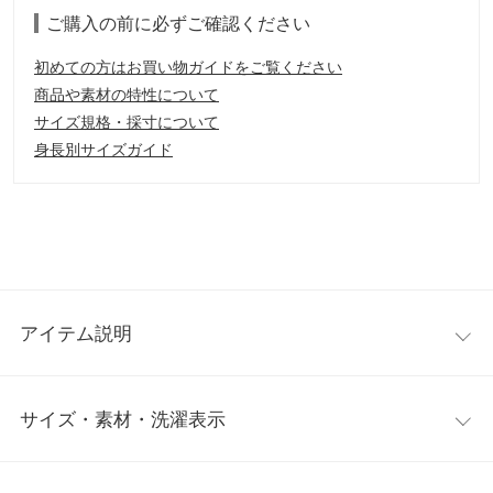
ご購入の前に必ずご確認ください
初めての方はお買い物ガイドをご覧ください
商品や素材の特性について
サイズ規格・採寸について
身長別サイズガイド
アイテム説明
チェック柄×無地の両面で着用できるリバーシブルコート。すっ
サイズ・素材・洗濯表示
きりしたノーカラーとゆるさのあるシルエットが、上品でエフォ
ートレスな印象です。メタルスナップ留めで高級感のあるディテ
ール。サイドスリット入りで、さりげなく抜け感があるスタイル
ワンサイズ