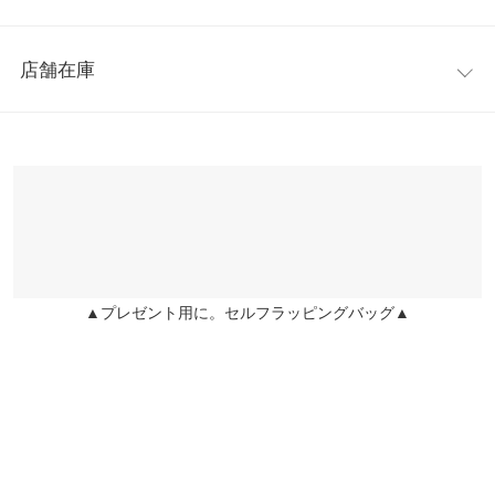
肌あたり柔らかで暖かみのあるニット素材を使用。ヒップが隠れ
着丈
75
るくらいの丈感で、体型カバーにも繋がります。ゆったりしたサ
レビュー：1件
イズ感で、身体のラインを拾い過ぎないのも嬉しいポイント。
身幅
65
店舗在庫
※キャンセル/変更不可
★★★★★
★★★★★
5
肩幅
60
カラー：ダークブラウン
購入日：2022/11/11
※表示されている情報は、8/08 22:54 時点のものになります。
※在庫ありの表示でも売り切れ等の場合がございますので、詳し
裾幅
53
わんちゃんのお散歩用として購入しました。ざっくりニットでち
くはご利用店舗にお問い合わせください。
ょうど良かったです。
袖丈
48
アーリー |
身長：
161cm
~
165cm
| 体重：
46kg
~
50kg
| 足のサイズ：
24.0cm
兵庫県
三宮店
~
24.5cm
袖幅
27
店舗在庫
袖口幅
8.5
▲プレゼント用に。セルフラッピングバッグ▲
姫路店
more
レビューを書く
店舗在庫
身長別サイズガイド
サイズ規格・採寸について
投稿でポイントプレゼント
※生産時期の違いによる色や素材に関して、多少の個体差が生じ
ている場合がございます。予めご了承ください。
※上記寸法は、生産時に指示した寸法に従い掲載しております。
生産時期の違いによる製造時の個体差が多少生じている場合がご