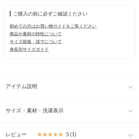
ご購入の前に必ずご確認ください
初めての方はお買い物ガイドをご覧ください
商品や素材の特性について
サイズ規格・採寸について
身長別サイズガイド
アイテム説明
トレンドライクな「チャイナ」テイストを、取り入れたニットカ
サイズ・素材・洗濯表示
ーディガン。たぽっとしたボリューム感のある袖もこなれた雰囲
気に仕上がります。ボタンは外して羽織として着ても可愛いデザ
イン。
ワンサイズ
【素材・サイズ感】
レビュー
★★★★★
★★★★★
5 (1)