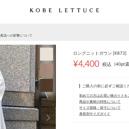
る配送への影響について
ロングニットガウン [K873]
¥4,400
税込
(40pt
ご購入の前に必ずご確認く
初めての方はお買い物ガイドを
商品や素材の特性について
サイズ規格・採寸について
身長別サイズガイド