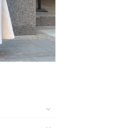
羽織るだけで雰囲気が出るニ
るニットなのでコートの様に