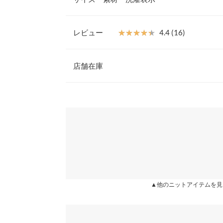
暖かく着ていただけます。共地のリボンでウエスト
ルエットになり、スタイルアップ効果も期待できま
【素材・サイズ感】
レビュー
★★★★★
★★★★★
4.4 (16)
肌あたりのよいもっちりとしたニットを使用。しっ
着丈
感を引き立てます。オーバーシルエットながら、ど
レビュー：16件
のも魅力のひとつ。いつものスタイリングにプラス
店舗在庫
肩幅
へブラッシュアップしてくれます。
※キャンセル/変更不可
身幅
★★★★★
★★★★★
5
※表示されている情報は、8/09 22:03 時点のものになりま
カラー：エクリュ
※在庫ありの表示でも売り切れ等の場合がございますので
購入日：2020/12/11
わせください。
袖幅
可愛いです！
袖丈
兵庫県
三宮店
phukma14 |
身長：
161cm
~
165cm
| 体重：
56kg
~
60
裾幅
袖口幅
姫路店
★★★★★
★★★★★
5
カラー：エクリュ
購入日：2021/01/14
▲他のニットアイテムを見
重さ（g）
ずっと気になっていましたが、ベルトループが付い
身長別サイズガ
来ずにいました。タイムセールになったのをきっか