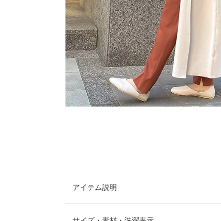
アイテム説明
大き目のフードとアームのバランスが今年らしい、
ットガウン。しっかり目の詰まった程よい厚みのあ
サイズ・素材・洗濯表示