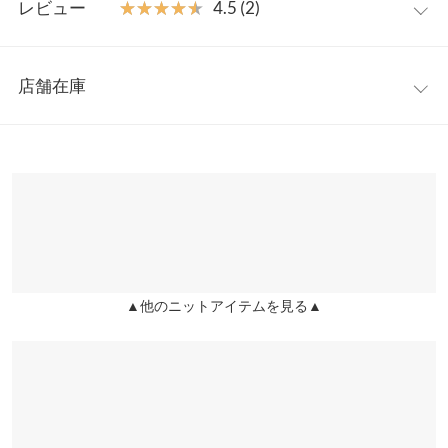
首元はVネックで、お顔周りをスッキリ。ゆったりシルエットで
レビュー
★★★★★
★★★★★
4.5 (2)
気になる体のラインもカバーします。お尻が隠れる長めの丈感も
着丈（前）
52
嬉しいポイント。
レビュー：2件
※キャンセル/変更不可
着丈（後）
70
店舗在庫
★★★★★
★★★★★
5
身幅
52
カラー：ブラック×ブラック
購入日：2020/01/23
※表示されている情報は、8/08 15:35 時点のものになります。
※在庫ありの表示でも売り切れ等の場合がございますので、詳し
肩幅
41
とても可愛くて2色とも買いました。お安いので素材がどうかな
くはご利用店舗にお問い合わせください。
と思いましたが、シャツ部分、カーディガン部分ともにしっかり
裾幅
62
とした生地で良かったです。春にはシャツが着たくなりますが、
兵庫県
三宮店
他の人と被らないこんな個性的なシャツならお洒落が楽しくなり
袖丈
54
店舗在庫
そうです。フレアデニムなどを合わせて着たいですね。
袖幅
20
▲他のニットアイテムを見る▲
lettuce3634 |
身長：
161cm
~
165cm
| 体重：
51kg
~
55kg
| 足のサイズ：
姫路店
店舗在庫
23.0cm
~
23.5cm
袖口幅
10
★★★★★
★★★★★
4
身長別サイズガイド
サイズ規格・採寸について
カラー：ブラック×ブラック
購入日：2020/03/27
※生産時期の違いによる色や素材に関して、多少の個体差が生じ
セールで購入しました。生地がしっかりしていて、洗濯してもシ