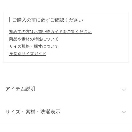
ご購入の前に必ずご確認ください
初めての方はお買い物ガイドをご覧ください
商品や素材の特性について
サイズ規格・採寸について
身長別サイズガイド
アイテム説明
シャツとニットをドッキングしたニットカーディガン。前から見
サイズ・素材・洗濯表示
ればカーディガン、後ろはシャツという一風変わったデザイン。
配色ニットとストライプの組合わせがオシャレな1枚です。
【素材・サイズ感】
ワンサイズ