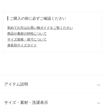
ご購入の前に必ずご確認ください
初めての方はお買い物ガイドをご覧ください
商品や素材の特性について
サイズ規格・採寸について
身長別サイズガイド
アイテム説明
優美で可憐な印象に導くキャミワンピース。生地と同色のドビー
サイズ・素材・洗濯表示
ドットを施すことで主張しすぎない華やかなアクセントをプラ