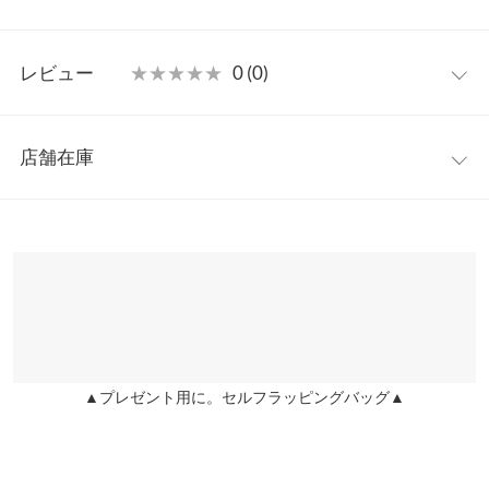
ス。ワントーンながら奥行き感のある表情を演出し、コーデを彩
ってくれる大人のティアードワンピです◎
フリー
【素材・サイズ感】
レビュー
★★★★★
★★★★★
0 (0)
肌なじみよく程よくカジュアルダウン見えしてくれるコットン素
着丈（肩紐除く）
115
材。ふんわりと揺れ動く軽やかさがニュアンスのあるレディな雰
レビュー：0件
囲気に。一枚でヘルシーな肌見せスタイルからTシャツやシアー
裏地
100
店舗在庫
トップスなどを重ねるとデイリーコーデに取り入れやすくおすす
more
レビューを書く
身幅
45
めです。
※表示されている情報は、8/09 17:18 時点のものになります。
投稿でポイントプレゼント
※キャンセル/変更不可
※在庫ありの表示でも売り切れ等の場合がございますので、詳し
裾幅
123
くはご利用店舗にお問い合わせください。
身長別サイズガイド
サイズ規格・採寸について
兵庫県
三宮店
店舗在庫
※当商品はフリーサイズです。管理都合上、商品ラベルにはSやM
など具体的なサイズが表示されていることがありますが、お届け
▲プレゼント用に。セルフラッピングバッグ▲
の商品に誤りはございませんので、予めご了承ください。
姫路店
店舗在庫
※生産時期の違いによる色や素材に関して、多少の個体差が生じ
ている場合がございます。予めご了承ください。
※上記寸法は、生産時に指示した寸法に従い掲載しております。