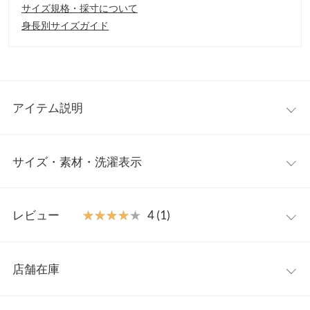
サイズ規格・採寸について
身長別サイズガイド
アイテム説明
上品に華やかさを添えるレースニットカーディガン。甘すぎない
サイズ・素材・洗濯表示
繊細なシアーレースが大人の雰囲気を引き立てるトレンドデザイ
ン。ボタンを開け具合で抜け感を演出したりカーデとして羽織り
でも幅広く着回していただけます。
フリー
【素材・サイズ感】
レビュー
★★★★★
★★★★★
4 (1)
着心地軽やかなストレッチリブニット素材。程よいフィット感で
着丈
53
女性らしい曲線美を見せるすっきりとしたシルエット。春夏らし
レビュー：1件
い優しいニュアンスカラーも可愛くインナー使いにも活躍する半
肩幅
30
店舗在庫
袖Vネックニットです。
★★★★★
★★★★★
4
身幅
34
※キャンセル/変更不可
カラー：イエロー
サイズ：フリー
購入日：2026/07/09