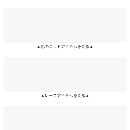
※表示されている情報は、8/09 01:49 時点のものになります。
※在庫ありの表示でも売り切れ等の場合がございますので、詳し
袖幅
12.5
ぴたっとしててきやすくて気にいりました！
くはご利用店舗にお問い合わせください。
user_20231105000721330226 |
身長：
156cm
~
160cm
| 体重：
41kg
~
45kg
袖丈
20
| 足のサイズ：
23.0cm
~
23.5cm
兵庫県
三宮店
裾幅
35
店舗在庫
more
レビューを書く
袖口幅
11
▲他のニットアイテムを見る▲
姫路店
投稿でポイントプレゼント
店舗在庫
身長別サイズガイド
サイズ規格・採寸について
※当商品はフリーサイズです。管理都合上、商品ラベルにはSやM
など具体的なサイズが表示されていることがありますが、お届け
の商品に誤りはございませんので、予めご了承ください。
※生産時期の違いによる色や素材に関して、多少の個体差が生じ
▲レースアイテムを見る▲
ている場合がございます。予めご了承ください。
※上記寸法は、生産時に指示した寸法に従い掲載しております。
生産時期の違いによる製造時の個体差が多少生じている場合がご
ざいます。また、商品についたメーカータグの数値とは異なる場
合がございます。予めご了承ください。