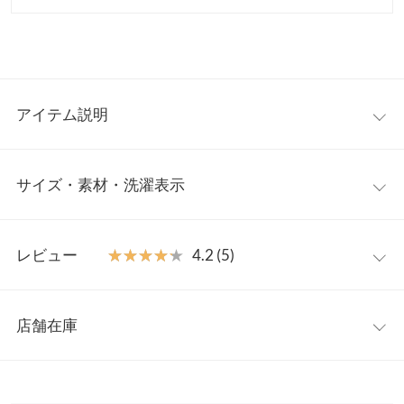
アイテム説明
上品で華やかな総レーススカート。歩くたび軽やかに揺れる繊細
サイズ・素材・洗濯表示
なレースが女性らしさあふれる一枚。レディな印象ながらTシャ
ツやスニーカー合わせなどカジュアルアイテムとも相性よくスタ
イリングしていただけるレースマキシスカートです。
フリー
【素材・サイズ感】
レビュー
★★★★★
★★★★★
4.2 (5)
ふんわりと柔らかな雰囲気まとうシアーレース素材。甘さをおさ
総丈
88
えたIラインシルエットが大人っぽくエレガントな表情に。ウエス
レビュー：5件
トは総ゴム仕様でラクで快適な穿き心地もうれしいロングスカー
裏地
75
店舗在庫
トです。
★★★★★
★★★★★
5
ウエスト幅
32〜48
※キャンセル/変更不可
カラー：ブラック
サイズ：フリー
購入日：2026/04/04
※表示されている情報は、8/09 23:18 時点のものになります。
※在庫ありの表示でも売り切れ等の場合がございますので、詳し
ヒップ幅
48
ブラック購入しました。 レースがおしゃれで可愛いです。