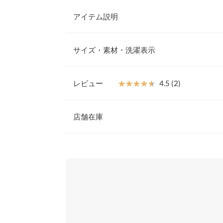
アイテム説明
大人気インフルエンサー【yuiさんコラボ】どんな
ーに活躍するワイドパンツ。程よく広がるシルエッ
サイズ・素材・洗濯表示
ーし、すらりとした印象へ導きます。MサイズとP
柄な方にもバランスよく着こなしていただける一本
【サイズ規格】
【素材・サイズ感】
神戸レタスオリジナルの独自規格です。
レビュー
★★★★★
★★★★★
4.5 (2)
表情のあるぽこぽこ生地と上品なサテン生地でお作
タイプからお好きなデザインを選べます。ウエスト
レビュー：2件
プチM
穿き心地。共生地紐付きでウエスト調節ができるの
店舗在庫
裏地付きで安心感も◎。
ウエスト幅
32〜52
※キャンセル/変更不可
★★★★★
★★★★★
5
※表示されている情報は、8/10 14:20 時点のものになりま
ヒップ幅
51
カラー：ぽこぽこストライプ
※在庫ありの表示でも売り切れ等の場合がございますので
サイズ：M
購入日：2026/05/22
わせください。
前股上
29
妻へのプレゼントで購入しました。 身長158セン
だったのでMを購入し、丈感はくるぶしが隠れるく
股下
65
兵庫県
三宮店
うな生地でした。
股下裏地
12
てっつん |
身長：
156cm
~
姫路店