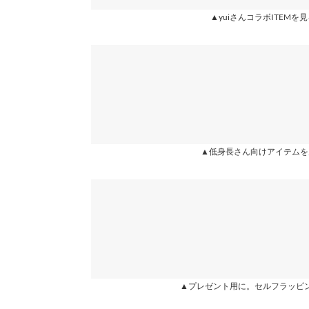
ワタリ幅
36
▲yuiさんコラボITEMを
★★★★★
★★★★★
4
裾幅
27
カラー：ぽこぽこストライプ
サイズ：M
購入日：2026/05/05
身長別サイズガ
ポコポコが涼しくて軽くて汗をかいても張り付かず
プ柄も細めでどんなコーデにも合いそう。少しウエ
ワイイから着ます。ポコポコパンツのカラバリに期
lettuce2591 |
身長：
161cm
~
165cm
| 体重：
56kg
~
60
▲低身長さん向けアイテムを
more
▲プレゼント用に。セルフラッピ