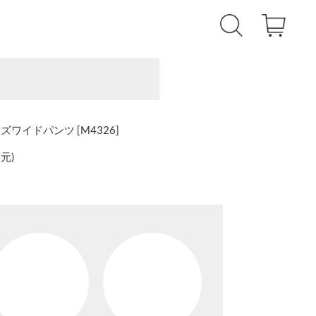
イズワイドパンツ [M4326]
還元
)