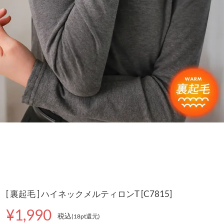
[ 裏起毛 ] ハイネックメルティロンT [C7815]
¥1,990
税込
(18pt還元
)