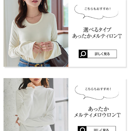
※キャンセル/変更不可
くはご利用店舗にお問い合わせください。
ないベージュでホワイトやブラウン系コーデに合わせやすいで
袖丈
54
す！
兵庫県
三宮店
裾幅
42
店舗在庫
lettuce201904051758071 |
身長：
151cm
~
155cm
| 体重：
41kg
~
45kg
| 足
のサイズ：
22.0cm
~
22.5cm
袖口幅
10
姫路店
店舗在庫
身長別サイズガイド
サイズ規格・採寸について
more
レビューを書く
投稿でポイントプレゼント
※当商品はフリーサイズです。管理都合上、商品ラベルにはSやM
など具体的なサイズが表示されていることがありますが、お届け
の商品に誤りはございませんので、予めご了承ください。
※生産時期の違いによる色や素材に関して、多少の個体差が生じ
ている場合がございます。予めご了承ください。
※上記寸法は、生産時に指示した寸法に従い掲載しております。
生産時期の違いによる製造時の個体差が多少生じている場合がご
ざいます。また、商品についたメーカータグの数値とは異なる場
合がございます。予めご了承ください。