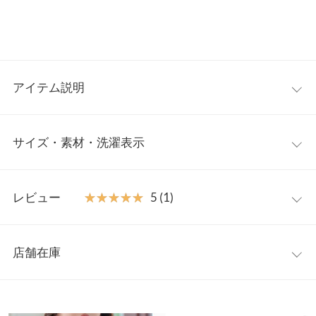
アイテム説明
メルティな肌触りが虜になる、裏起毛の暖かハイネックロンT。
サイズ・素材・洗濯表示
高すぎないハイネックで年齢の気になる首元をカバーしながら暖
かさもキープします。インナー使い、トップス使いと着回しの効
く、ベーシックならではの嬉しいポイントも満点です。
フリー
【素材・サイズ感】
レビュー
★★★★★
★★★★★
5 (1)
柔らかく伸縮性のあるメルティな肌触りのカットソー生地でお作
着丈
62
りしております。裏面はあったか裏起毛加工を施しており、袖を
レビュー：1件
通した瞬間あたたまります◎コンパクトなシルエットながらも、
肩幅
34
店舗在庫
ストレッチの効いた生地なので身体に馴染みます。小柄さんや低
★★★★★
★★★★★
5
身幅
40
身長さんでも着やすく、袖が長すぎないのでインナー使いにもば
カラー：グレージュ
サイズ：フリー
購入日：2026/01/26
※表示されている情報は、8/06 12:26 時点のものになります。
っちり。
※在庫ありの表示でも売り切れ等の場合がございますので、詳し
袖幅
13
暖かくて真冬インナー使いに重宝しています！色味もありそうで