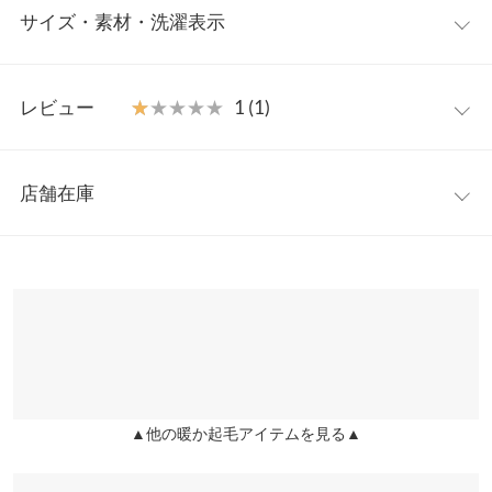
サイズ・素材・洗濯表示
ロンT。裏起毛素材で暖かく、伸縮性のあるカットソー素材で着
心地は抜群。着るだけで今っぽくなれるレースが袖口、ネック部
分にあしらわれて華やかな印象に◎袖や襟からレースを見せて、
フリー
カーディガンやニットのインナーとして着るのもおすすめです。
レビュー
★★★★★
★★★★★
1 (1)
【素材・サイズ感】
着丈
48
着ぶくれしない薄手の裏起毛カットソーと、柔らかくチクチクし
レビュー：1件
にくい繊細なレースの組み合わせ。コンパクトなデザインです
肩幅
39
店舗在庫
が、インナーや下着いらずなので1枚で着用できるので、ごわつ
★★★★★
★★★★★
1
身幅
32
きを感じずに着られるのも嬉しいポイントです。イン、アウトと
カラー：オフホワイト
サイズ：フリー
購入日：2026/02/11
※表示されている情報は、8/09 23:23 時点のものになります。
もに着こなしやすい丈感で、低身長さんにもおすすめ。
※在庫ありの表示でも売り切れ等の場合がございますので、詳し
袖幅
12
フリーサイズとあったので購入したらМサイズと記載あり，小さ
※この商品は、商品管理上の観点から返品や交換をお受けできま
くはご利用店舗にお問い合わせください。
すぎて着られず 返品依頼したら，返品不可とのことでした
せん。
袖丈
56
※キャンセル/変更不可
user_0423 |
身長：
161cm
~
165cm
| 体重：
46kg
~
50kg
| 足のサイズ：
兵庫県
三宮店
23.0cm
~
23.5cm
裾幅
32
店舗在庫
袖口幅
8
▲他の暖か起毛アイテムを見る▲
姫路店
more
レビューを書く
店舗在庫
身長別サイズガイド
サイズ規格・採寸について
投稿でポイントプレゼント