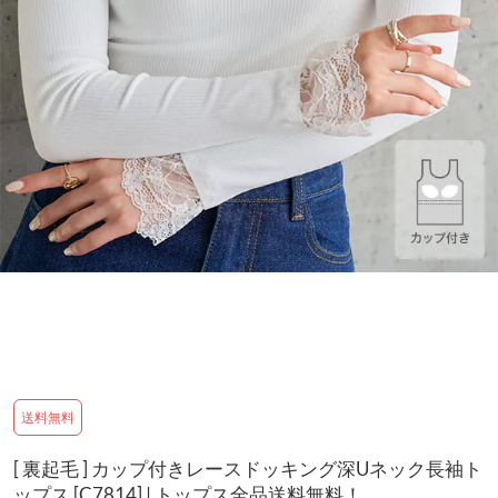
送料無料
[ 裏起毛 ] カップ付きレースドッキング深Uネック長袖ト
ップス [C7814] | トップス全品送料無料！