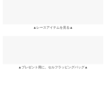
※当商品はフリーサイズです。管理都合上、商品ラベルにはSやM
など具体的なサイズが表示されていることがありますが、お届け
の商品に誤りはございませんので、予めご了承ください。
※生産時期の違いによる色や素材に関して、多少の個体差が生じ
▲レースアイテムを見る▲
ている場合がございます。予めご了承ください。
※上記寸法は、生産時に指示した寸法に従い掲載しております。
生産時期の違いによる製造時の個体差が多少生じている場合がご
ざいます。また、商品についたメーカータグの数値とは異なる場
合がございます。予めご了承ください。
▲プレゼント用に。セルフラッピングバッグ▲
素材
(本体) ポリエステル97% ポリウレタン3%・(レース) ナイロン90%
ポリウレタン10%
商品詳細
伸縮性：あり 淡色透け：ややあり 濃色透け：ややあり 裏