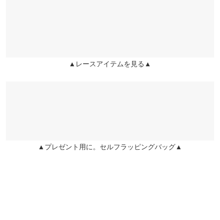
くはご利用店舗にお問い合わせください。
ウエスト幅
31.5〜47
かわいい色です。サイズ感もちょうど良く、トップス次第で色ん
な味が出せるスカートなのでこれからの季節たくさん着まわすの
ヒップ幅
47.5
兵庫県
三宮店
が楽しみです！
店舗在庫
裾幅
60.5
あーさま |
身長：
166cm
~
170cm
| 体重：
46kg
~
50kg
| 足のサイズ：
24.0cm
~
24.5cm
▲レースアイテムを見る▲
姫路店
店舗在庫
ロング
フリー
★★★★★
★★★★★
5
カラー：ブラック
サイズ：フリー
タイプ：ミディ
購入日：
総丈
90
2026/03/11
ずっと欲しかったサテンスカートをレースのデザインの可愛さ
裏地
52
と、長さが決め手で購入しました。やっぱりとても可愛く購入し
▲プレゼント用に。セルフラッピングバッグ▲
ウエスト幅
31.5〜47
て良かったです。サテンの生地も艶やかすぎずに、着やすいなと
思いました。ブラックにも裏地が付いていて最高です。
ヒップ幅
47.5
lettuce201603121841061 |
身長：
151cm
~
155cm
| 体重：
41kg
~
45kg
| 足
のサイズ：
22.0cm
~
22.5cm
裾幅
60.5
身長別サイズガイド
サイズ規格・採寸について
★★★★★
★★★★★
5