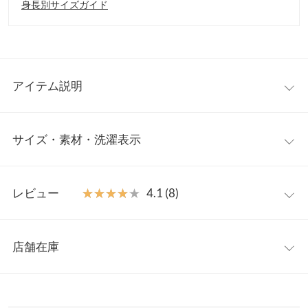
身長別サイズガイド
アイテム説明
上品さ纏うサテンスカート。繊細な裾レースをほどこしドレッシ
サイズ・素材・洗濯表示
ーなムードもプラスした表情ゆたかなデザインが魅力。一枚でも
パンツとレイヤードさせても可愛く着回していただける裏地付き
ナロースカートです◎
【サイズ規格】
【素材・サイズ感】
レビュー
★★★★★
★★★★★
4.1 (8)
製造メーカーやアイテム毎の規格に基づきます。
光沢感のあるサテン素材に裾レースをドッキング。しなやかに揺
れ動く柔らかな雰囲気が大人のエレガントさを演出。ウエストゴ
レビュー：8件
ミディ
フリー
ム仕様で着脱しやすく穿き心地も◎ロング/ミドルからお選びいた
店舗在庫
総丈
78.5
だけるうれしい2丈展開です。
★★★★★
★★★★★
5
※キャンセル/変更不可
カラー：ミント
サイズ：フリー
タイプ：ロング
購入日：2026/04/24
※表示されている情報は、8/09 22:26 時点のものになります。
裏地
47
※在庫ありの表示でも売り切れ等の場合がございますので、詳し
画像の色味よりはグリーン感が強かったですが、落ち着いていて