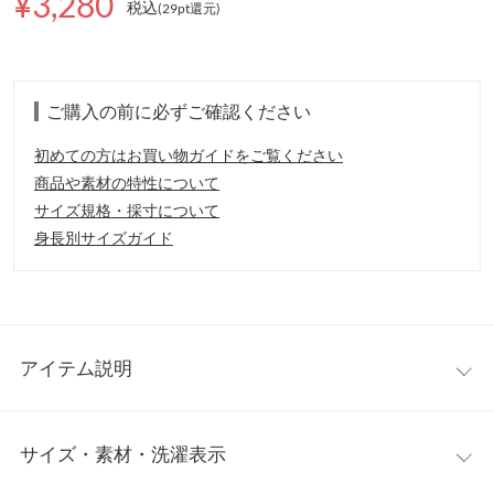
¥3,280
税込
(29pt還元
)
ご購入の前に必ずご確認ください
初めての方はお買い物ガイドをご覧ください
商品や素材の特性について
サイズ規格・採寸について
身長別サイズガイド
アイテム説明
大人気のプチレのダイバーシリーズが春夏にぴったりな軽めの生
サイズ・素材・洗濯表示
地タイプが登場。裾ボタンでシルエットを自在にアレンジできる
ワイドパンツ。ボタンを留めれば動きやすいカーブパンツ風に、