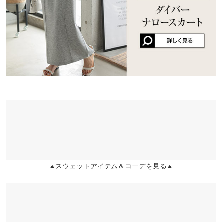
※生産時期の違いによる色や素材に関して、多少の個体差が生じ
ている場合がございます。予めご了承ください。
※上記寸法は、生産時に指示した寸法に従い掲載しております。
生産時期の違いによる製造時の個体差が多少生じている場合がご
ざいます。また、商品についたメーカータグの数値とは異なる場
合がございます。予めご了承ください。
素材
ポリエステル78% レーヨン16% ポリウレタン6%
商品詳細
伸縮性：あり 淡色透け：ややあり 濃色透け：なし 裏地：な
▲スウェットアイテム＆コーデを見る▲
し
原産国
中国