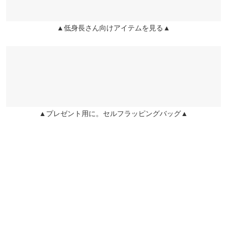
洗濯表示
▲低身長さん向けアイテムを見る▲
洗濯表示について
▲プレゼント用に。セルフラッピングバッグ▲