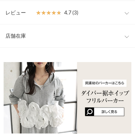
外せばリラックス感漂うワイドシルエットにチェンジ。フロント
【サイズ規格】
のタックが立体感を生み出し、きれいめな印象をプラスします。
レビュー
★★★★★
★★★★★
4.7 (3)
神戸レタスオリジナルの独自規格です。
シンプルながら着こなしの幅を広げてくれるデザインで、デイリ
ーからお出かけまで活躍する一枚です。
レビュー：3件
エクストラプチ
プチ
【素材・サイズ感】
店舗在庫
ウエスト幅
32〜50
32〜50
ウエストゴム仕様で楽ちんなのに、腰回りはもたつかずすっきり
★★★★★
★★★★★
5
フィット。裾を絞れば足首にメリハリが生まれ、フラット靴でも
カラー：グレー
サイズ：プチ
購入日：2026/05/16
※表示されている情報は、8/06 13:46 時点のものになります。
ヒップ幅
51
51
すっきり見え◎ハイウエストデザインだから自然に脚長効果があ
※在庫ありの表示でも売り切れ等の場合がございますので、詳し
パーカーとセットアップで着用したいと思い購入。 プチなので丈
り、短めトップスやウエストインのスタイリングとも好相性で
くはご利用店舗にお問い合わせください。
前股上
33
34
感が少し不安でしたが、私には長すぎず短すぎずでちょうどよい
す。お好みの丈が選べる2サイズ展開。
丈でした。 程よくワイドでオフ感もありつつ、おしゃれな雰囲気
※キャンセル/変更不可
股下
58
61.5
兵庫県
三宮店
もあってすごくかわいいです！
店舗在庫
ワタリ幅
33.8
33.8
user_+-+ |
身長：
156cm
~
160cm
| 体重：
51kg
~
55kg
| 足のサイズ：
~
姫路店
裾幅
33.8
33.8
店舗在庫
★★★★★
★★★★★
5
カラー：ネイビー
サイズ：エクストラプチ
購入日：2026/03/15
身長別サイズガイド
サイズ規格・採寸について
パーカーとセットで購入しました。 丈はぴったり。秋に出たスエ