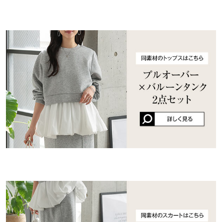
ットより薄手で軽いので 動きやすいです♪
ki41268 |
身長：
146cm
~
150cm
| 体重：
46kg
~
50kg
| 足のサイズ：
23.0cm
~
23.5cm
★★★★★
★★★★★
4
カラー：グレー
サイズ：プチ
購入日：2026/03/05
プチの中でも少し長めのお作りかと思いました！ 春夏用のスウェ
ットといった感じで薄手の生地です。 セットアップで購入したの
で上下で着たいと思います♪
lettuce2613 |
身長：
151cm
~
155cm
| 体重：
41kg
~
45kg
| 足のサイズ：
23.0cm
~
23.5cm
more
レビューを書く
投稿でポイントプレゼント