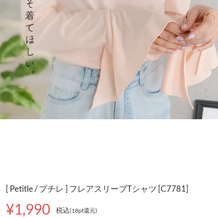
[ Petitle / プチレ ] フレアスリーブTシャツ [C7781]
¥1,990
税込
(18pt還元
)