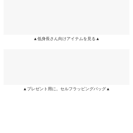
※キャンセル/変更不可
くはご利用店舗にお問い合わせください。
身幅
43
こつこつこつ |
身長：
~
| 体重：
~
| 足のサイズ：
~
ウエスト幅
38
兵庫県
三宮店
★★★★★
★★★★★
5
店舗在庫
袖幅
16
カラー：オフホワイト
サイズ：プチ
購入日：2026/05/03
▲低身長さん向けアイテムを見る▲
姫路店
セール中で安く買えました！ お気に入りです！
袖丈
54
店舗在庫
こつこつこつ |
身長：
~
| 体重：
~
| 足のサイズ：
~
裾幅
41
★★★★★
★★★★★
5
袖口幅
21
カラー：ピンク
サイズ：プチ
購入日：2026/04/02
身長別サイズガイド
サイズ規格・採寸について
骨格ウェーブ160cmでぴったりです！ さらさらの生地がお気に入
▲プレゼント用に。セルフラッピングバッグ▲
りです。 白と黒も追加で購入しました。
こつこつこつ |
身長：
156cm
~
160cm
| 体重：
51kg
~
55kg
| 足のサイズ：
~
★★★★★
★★★★★
5
カラー：オフホワイト
サイズ：プチ
購入日：2026/04/14