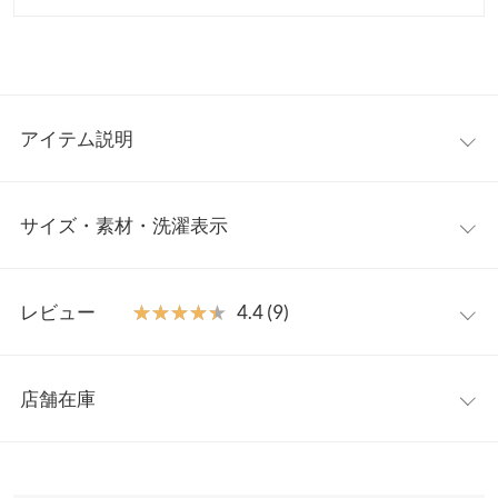
アイテム説明
フレアカフスがポイントのカットソー。コンパクトなシルエット
サイズ・素材・洗濯表示
で、キャミワンピやジレベストなどとのレイヤードにもおすす
め。トレンド感のあるデザインで、今年らしいスタイリングを叶
えてくれます。フレアカフスデザインが定番のカットソーに品の
【サイズ規格】
良い表情をプラス。シンプルながらディテールに差がつく、一枚
レビュー
★★★★★
★★★★★
4.4 (9)
神戸レタスオリジナルの独自規格です。
持っていると便利なアイテムです。
【素材・サイズ感】
レビュー：9件
プチ
肌触りの良いカットソー生地を使用。低身長さんがウエストイン
店舗在庫
着丈
49
でもアウトスタイルでも様になるコンパクトな着丈、手元がもた
★★★★★
★★★★★
5
つかない袖丈＆スリットなど、細部まで丁寧にお作りしたアイテ
カラー：ブラック
サイズ：プチ
購入日：2026/05/03
※表示されている情報は、8/06 13:51 時点のものになります。
肩幅
40
ムです。
※在庫ありの表示でも売り切れ等の場合がございますので、詳し
柔らかい生地で、着心地良いところがお気に入りです！