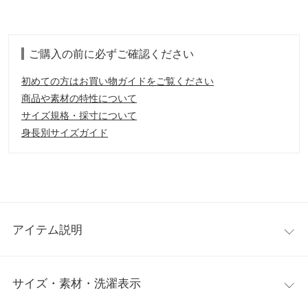
ご購入の前に必ずご確認ください
初めての方はお買い物ガイドをご覧ください
商品や素材の特性について
サイズ規格・採寸について
身長別サイズガイド
アイテム説明
品格ただよう大人のショートパンツ。ツイード素材で上品に、さ
サイズ・素材・洗濯表示
りげないパールトリムの装飾デザインが華やかさをプラス。オケ
ージョンやセレモニーなどのフォーマルシーンからカジュアルス