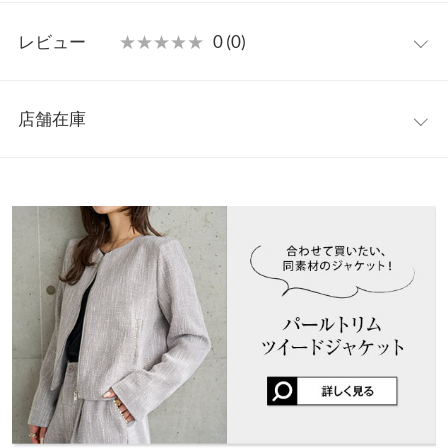
タイルにも合わせやすいハーフパンツです。
フリー
【素材・サイズ感】
レビュー
★★★★★
★★★★★
0 (0)
エレガントな表情が魅力のツイード素材。程よい厚みの柔らかな
ウエスト幅
32〜39
生地感で着心地よく脚のラインをすっきりと見せてくれるシルエ
レビュー：0件
ットの美しさも魅力。同素材のジャケット【K1424】とセットア
ヒップ幅
49
店舗在庫
ップでの着こなしも楽しめます◎
more
レビューを書く
前股上
32.5
※キャンセル/変更不可
※表示されている情報は、8/10 01:09 時点のものになります。
投稿でポイントプレゼント
※在庫ありの表示でも売り切れ等の場合がございますので、詳し
股下
18
くはご利用店舗にお問い合わせください。
ワタリ幅
33
兵庫県
三宮店
裾幅
31
店舗在庫
身長別サイズガイド
サイズ規格・採寸について
姫路店
店舗在庫
※当商品はフリーサイズです。管理都合上、商品ラベルにはSやM
など具体的なサイズが表示されていることがありますが、お届け
の商品に誤りはございませんので、予めご了承ください。