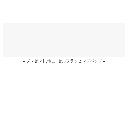
※生産時期の違いによる色や素材に関して、多少の個体差が生じ
ている場合がございます。予めご了承ください。
※上記寸法は、生産時に指示した寸法に従い掲載しております。
生産時期の違いによる製造時の個体差が多少生じている場合がご
ざいます。また、商品についたメーカータグの数値とは異なる場
合がございます。予めご了承ください。
▲プレゼント用に。セルフラッピングバッグ▲
素材
ポリエステル 100％
商品詳細
伸縮性：なし 淡色透け：なし 濃色透け：なし 裏地：なし
原産国
中国