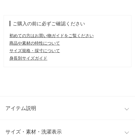
ご購入の前に必ずご確認ください
初めての方はお買い物ガイドをご覧ください
商品や素材の特性について
サイズ規格・採寸について
身長別サイズガイド
アイテム説明
着こなし幅広がるジレワンピース。レディにロングワンピースと
サイズ・素材・洗濯表示
してもモードな雰囲気にジレとして羽織りでも着回せる一着。メ