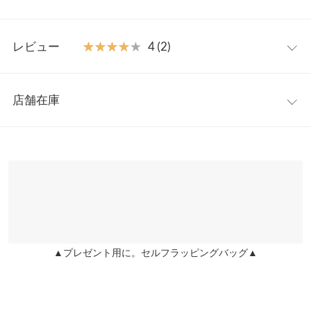
リハリをプラスし、シルエット変化も楽しめるウエストベルト付
きです◎
フリー
【素材・サイズ感】
レビュー
★★★★★
★★★★★
4 (2)
すとんと落ち感のあるツイル素材。すっきりとしたシャープさが
着丈
118
スマートな印象を与え、一枚ではもちろんシアートップスやター
レビュー：2件
トル合わせなどインナー次第でロングシーズン、スタイリングを
肩幅
39
店舗在庫
楽しめます◎
★★★★★
★★★★★
5
身幅
46.8
※キャンセル/変更不可
カラー：エクリュ
サイズ：フリー
購入日：2026/03/26
※表示されている情報は、8/08 05:23 時点のものになります。
※在庫ありの表示でも売り切れ等の場合がございますので、詳し
裾幅
86
春にたくさん着たいです♡
くはご利用店舗にお問い合わせください。
y♡ |
身長：
156cm
~
160cm
| 体重：
46kg
~
50kg
| 足のサイズ：
23.0cm
~
袖口幅
21
23.5cm
兵庫県
三宮店
身長別サイズガイド
サイズ規格・採寸について
店舗在庫
★★★★★
★★★★★
3
※当商品はフリーサイズです。管理都合上、商品ラベルにはSやM
カラー：エクリュ
サイズ：フリー
購入日：2026/03/27
▲プレゼント用に。セルフラッピングバッグ▲
姫路店
など具体的なサイズが表示されていることがありますが、お届け
店舗在庫
産後で太ってしまった私にはさすがにキツかったです。。。 胸も
の商品に誤りはございませんので、予めご了承ください。
あるので全体的にパツっとしてしまって。 色も元々透け感ありと
※生産時期の違いによる色や素材に関して、多少の個体差が生じ
いう表記だったとは思いますが、結構透ける。 ものは可愛い。 ス