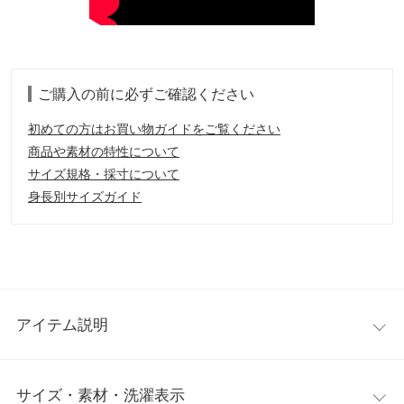
ご購入の前に必ずご確認ください
初めての方はお買い物ガイドをご覧ください
商品や素材の特性について
サイズ規格・採寸について
身長別サイズガイド
アイテム説明
コーデにインパクトを与えるフェザーニットカーデ。くるくると
サイズ・素材・洗濯表示
したループ編みの立体感が表情豊かに華やかさをプラス。ふんわ