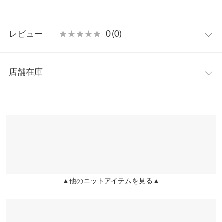
りとした柔らかな雰囲気が女性らしく見た目の温かさも引き立て
てくれるフェザーカーディガンです。
フリー
【素材・サイズ感】
レビュー
★★★★★
★★★★★
0 (0)
やさしい肌当たりのソフトニット素材。ボリュームスリーブにゆ
着丈
44
ったりとした身幅のサイズ感ながらコンパクトな着丈とのバラン
レビュー：0件
スの良さでスタイルアップ見えも。羽織るだけでサマになるラフ
肩幅
66
店舗在庫
な抜け感がオシャレな一枚です。
more
レビューを書く
身幅
55
※キャンセル/変更不可
※表示されている情報は、8/06 18:29 時点のものになります。
投稿でポイントプレゼント
※在庫ありの表示でも売り切れ等の場合がございますので、詳し
袖幅
22
くはご利用店舗にお問い合わせください。
袖丈
37
兵庫県
三宮店
裾幅
43
店舗在庫
袖口幅
8
▲他のニットアイテムを見る▲
姫路店
店舗在庫
身長別サイズガイド
サイズ規格・採寸について