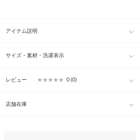
アイテム説明
一枚でオシャレに着こなせるニットワンピース。大きなセーラー
サイズ・素材・洗濯表示
カラーが顔まわりに華やかさをプラス。フロントジップの閉じ具
合でハイネック風にしたり、インナー合わせのレイヤードを楽し
んだり様々な表情変化で着回せるロングニットワンピースです。
フリー
【素材・サイズ感】
レビュー
★★★★★
★★★★★
0 (0)
ふっくらと柔らかなニット素材。すとんとした落ち感が縦のライ
着丈
106
ンを引き立て体型カバー効果もうれしい一枚。包みこまれるよう
レビュー：0件
なリラックスムードでカジュアルにもレディにも着れる大人可愛
肩幅
53
店舗在庫
いワンマイルウェアです。
more
レビューを書く
身幅
58
※キャンセル/変更不可
※表示されている情報は、8/06 15:39 時点のものになります。
投稿でポイントプレゼント
※在庫ありの表示でも売り切れ等の場合がございますので、詳し
裾幅
55.5
くはご利用店舗にお問い合わせください。