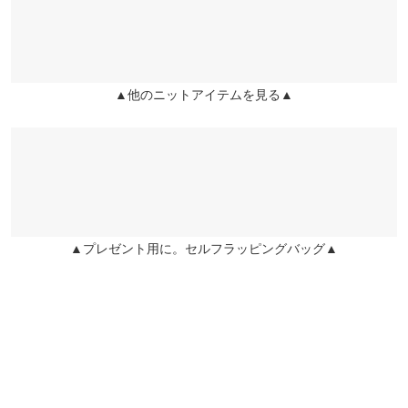
袖丈
53
兵庫県
三宮店
袖幅
20
店舗在庫
袖口幅
11
▲他のニットアイテムを見る▲
姫路店
店舗在庫
身長別サイズガイド
サイズ規格・採寸について
※当商品はフリーサイズです。管理都合上、商品ラベルにはSやM
など具体的なサイズが表示されていることがありますが、お届け
の商品に誤りはございませんので、予めご了承ください。
※生産時期の違いによる色や素材に関して、多少の個体差が生じ
▲プレゼント用に。セルフラッピングバッグ▲
ている場合がございます。予めご了承ください。
※上記寸法は、生産時に指示した寸法に従い掲載しております。
生産時期の違いによる製造時の個体差が多少生じている場合がご
ざいます。また、商品についたメーカータグの数値とは異なる場
合がございます。予めご了承ください。