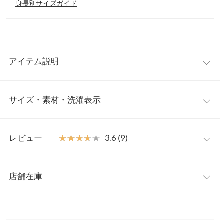
身長別サイズガイド
アイテム説明
大人気インフルエンサー【岡部あゆみさんコラボ】のシャギーニ
サイズ・素材・洗濯表示
ットワンピース。柔らかく軽い着心地で、1枚で大人可愛いスタ
イルが完成します。ふんわりとしたシャギー素材が冬の装いにや
さしいぬくもりを添え、上品で女性らしい印象に。デートやお出
フリー
かけ、オフィスシーンにも馴染む上品なデザインです。
レビュー
★★★★★
★★★★★
3.6 (9)
【素材・サイズ感】
着丈
117
ふんわりとしたシャギーニット素材がやさしく身体を包み込み、
レビュー：9件
軽やかで心地よい着心地。程よいフィット感のあるシルエット
肩幅
30
店舗在庫
で、すっきりときれいめな印象に。上品な丈感で、ブーツやパン
★★★★★
★★★★★
5
身幅
36.5
プスとも好相性。冬の大人可愛いコーデや、きれいめスタイルに
カラー：スノーホワイト
サイズ：フリー
購入日：2025/11/26
※表示されている情報は、8/07 23:32 時点のものになります。
ぴったりの高見えワンピースです。
※在庫ありの表示でも売り切れ等の場合がございますので、詳し
裾幅
52
骨格ストレートでスノーホワイトは太って見えるかなって心配で