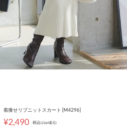
着痩せリブニットスカート [M4296]
¥2,490
税込
(22pt還元
)