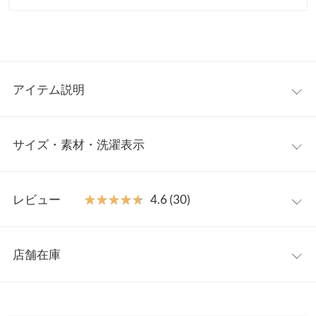
アイテム説明
スタイルアップ見えを叶えてくれるニットタイトスカート。縦の
サイズ・素材・洗濯表示
ラインを際立たせるリブ編みがすっきりと着痩せ見せを演出。流
行り関係なく幅広いテイストで着こなしていただける大人のリブ
ニットスカートです。
【サイズ規格】
【素材・サイズ感】
レビュー
★★★★★
★★★★★
4.6 (30)
神戸レタスオリジナルの独自規格です。
ストレッチ性のあるリブ素材で動きやすく足さばきも快適なバッ
クスリット入り。Iラインシルエットが女性らしさを引き立てメリ
レビュー：30件
プチM
M
L
ハリのあるスタイルに。リラクシーな着心地なので長時間の移動
店舗在庫
総丈
82
88
89
やお仕事ウェアとしてもおすすめのナロースカートです。
★★★★★
★★★★★
5
※キャンセル/変更不可
カラー：ブラックラメ
サイズ：M
購入日：2025/11/19
※表示されている情報は、8/07 18:34 時点のものになります。
裏地
50.5
48.5
50.5
※在庫ありの表示でも売り切れ等の場合がございますので、詳し
チャコールとブラック購入。 ブラックはラメの方にしました。 さ