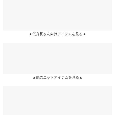
くはご利用店舗にお問い合わせください。
ウエスト幅
32.5〜48
32.5〜48
35.5〜51
りげなくキラッとしていて可愛いです。
TT |
身長：
151cm
~
155cm
| 体重：
41kg
~
45kg
| 足のサイズ：
22.0cm
~
ヒップ幅
44.5
44.5
47.5
兵庫県
三宮店
22.5cm
店舗在庫
裾幅
44
44
47
★★★★★
★★★★★
5
▲低身長さん向けアイテムを見る▲
姫路店
身長別サイズガイド
サイズ規格・採寸について
店舗在庫
カラー：チャコール
サイズ：M
購入日：2025/11/19
ニット素材のタイトスカートで動きやすくて可愛いです。 ウエス
トが少し大きかったです。
TT |
身長：
151cm
~
155cm
| 体重：
41kg
~
45kg
| 足のサイズ：
22.0cm
~
22.5cm
▲他のニットアイテムを見る▲
★★★★★
★★★★★
5
カラー：アイボリー
サイズ：プチM
購入日：2026/03/27
3月末に購入した上結構暖かくなってきたので秋まで出番がない
だろうなと考えてたのですが、花冷えの気候なら着られそうなく
らい薄手でした。むしろ真冬に履くには寒いかもしれません。真