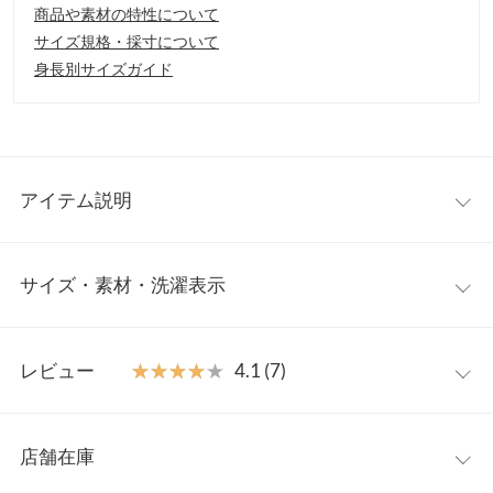
商品や素材の特性について
サイズ規格・採寸について
身長別サイズガイド
アイテム説明
カラフルなハートボタンが目を惹く、存在感たっぷりのスラブニ
サイズ・素材・洗濯表示
ットカーディガン。ふんわりとした風合いとざっくりとした編地
が、こなれた抜け感を演出します。大人かわいいカジュアルスタ
イルからフェミニンコーデまで幅広くマッチし、季節の変わり目
フリー
の羽織りや秋冬コーデのアクセントとしても活躍してくれる一枚
レビュー
★★★★★
★★★★★
4.1 (7)
です。
着丈
49
【素材・サイズ感】
レビュー：7件
ゆったりとしたシルエットで体のラインを拾わず、さりげなく体
肩幅
36
店舗在庫
型カバーが叶うのも嬉しいポイント。スカラップデザインのVネ
★★★★★
★★★★★
5