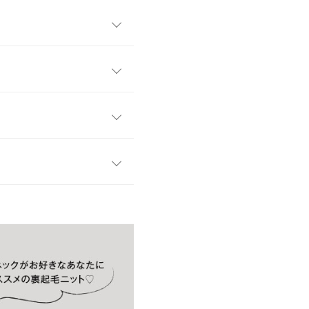
えるリブニットトップス。縦の
いフィット感で美しいライン
は、インナーとのレイヤードも
る、ワードローブに欠かせな
フリー
55
抜群。深めのUネックが華奢見
れ感を演出します。着丈は腰
32
バランスよく着こなせる丈
ながらきちんと感も保てる一
38
す。
、詳しくはご利用店舗にお問い合
11
感じでデコルテをキレイに見
56
店舗在庫
36
kg
| 足のサイズ：
23.0cm
~
23.5cm
7