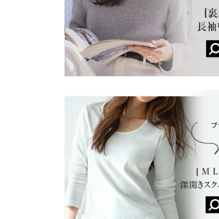
★★★★★
★★★★★
5
身長別サイズガ
カラー：ブラック
サイズ：フリー
購入日：2026/01/22
※当商品はフリーサイズです。管理都合上、商品ラベル
丁度良い肉厚感！薄くも分厚くもない！ もちもち
表示されていることがありますが、お届けの商品に誤り
いニットです！ 白黒買ったけどグレージュも使えそ
ください。
り綺麗目、Uネックの空き具合が上品です✨
※生産時期の違いによる色や素材に関して、多少の個体
す。予めご了承ください。
lettuce201408172000501 |
※上記寸法は、生産時に指示した寸法に従い掲載してお
造時の個体差が多少生じている場合がございます。また
値とは異なる場合がございます。予めご了承ください。
★★★★★
★★★★★
5
カラー：アイボリー
サイズ：フリー
購入日：2026/01/22
他の方も書いてますが、ほんとーにピタピタ系ニッ
合で、すっきり着れます✨ 合わせやすいし、綺麗目
素材
だ時も胸が見えにくくて良いですね☺️ もちろん体
ポリエステル30% アクリル27% レーヨン23% ナイ
商品詳細
lettuce201408172000501 |
身長：
166cm
~
伸縮性：あり 淡色透け：ややあり 濃色透け：や
原産国
中国
★★★★★
★★★★★
5