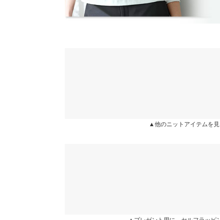
カラー：ブラック
サイズ：フリー
購入日：2025/12/13
骨格ウェーブですが、こちらのニットの他に、Uネ
洗濯表示
スも気に入って購入しました。寒がりで、元々は深
ましたが、可愛くてよかったです。
_k96k |
身長：
161cm
~
165cm
| 体重：
41kg
~
45
★★★★★
★★★★★
5
カラー：グレーベージュ
サイズ：フリー
購入日：2025/10/2
▲他のニットアイテムを見
想像以上にもちっとしていてちくちくしないので着
したい。 少しタイトめなので、身体を綺麗に見せ
ぼにー |
身長：
151cm
~
155cm
| 体重：
46kg
~
50
more
▲プレゼント用に。セルフラッピ