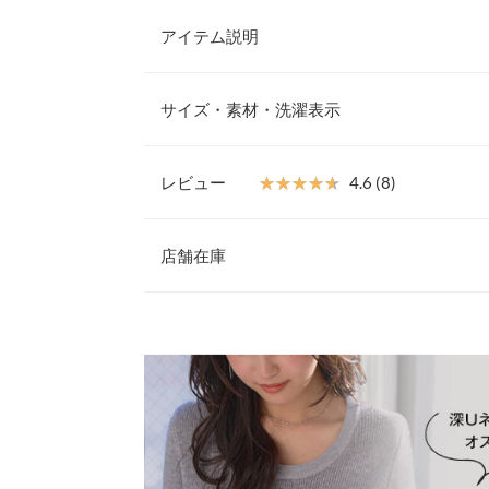
アイテム説明
シンプルなデザインに深めのUネックが抜け感を添
リブ編みがすっきりとしたシルエットを生み、程よ
サイズ・素材・洗濯表示
を引き立てます。首元をきれいに見せる深Uネック
楽しめるデザイン。シンプルながら一枚で着映えす
いアイテムです。
レビュー
★★★★★
★★★★★
4.6 (8)
【素材・サイズ感】
着丈
フィット感がありながら伸縮性があり、動きやすさ
レビュー：8件
えと抜け感を生み、シンプルながら大人らしいこな
店舗在庫
肩幅
骨にかかる程度で、ボトムイン・アウトどちらでも
感。袖丈は手首までしっかりあり、華奢見えを叶え
身幅
★★★★★
★★★★★
5
※表示されている情報は、8/08 06:23 時点のものになりま
枚です。
カラー：アイボリー
※在庫ありの表示でも売り切れ等の場合がございますので
サイズ：フリー
購入日：2026/02/19
わせください。
袖幅
※キャンセル/変更不可
着用感はピッタリしています。襟の空き具合もいい
袖丈
せてくれます。気に入ったのでリピートしました！
兵庫県
三宮店
裾幅
キナ |
身長：
156cm
~
160cm
| 体重：
46kg
~
50
袖口幅
姫路店