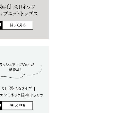
店舗在庫
イド
サイズ規格・採寸について
にはSやMなど具体的なサイズが
した感じで、とても肌触りの良
はございませんので、予めご了承
うなので欲しいです！ すっき
差が生じている場合がございま
身長：
~
| 体重：
~
| 足のサイズ：
~
ります。生産時期の違いによる製
、商品についたメーカータグの数
ト！ Uネックが丁度良い空き具
コーデにも使いやすい！ 屈ん
のラインはしっかり出ます笑
ロン20%
170cm
| 体重：
~
| 足のサイズ：
~
やあり 裏地：なし