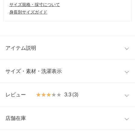
サイズ規格・採寸について
身長別サイズガイド
アイテム説明
低身長さんがバランスよく着こなせるセレモニー3点セット。ス
サイズ・素材・洗濯表示
カラップデザインのジャケットは、丸みのあるカッティングで柔
らかく愛らしい印象を演出。内ポケット付きで実用性があり、ス
マートに収納できるのも嬉しいポイント。袖口からさりげなく覗
【サイズ規格】
くパール調ボタンが上品なアクセントになり、華やかさをプラ
レビュー
★★★★★
★★★★★
3.3 (3)
神戸レタスオリジナルの独自規格です。
ス。入学式・卒業式・七五三などのフォーマルシーンはもちろ
ん、単品使いでも着回せる万能セットです。
レビュー：3件
プチS
プチM
プチL
【素材・サイズ感】
店舗在庫
【A】着丈
36〜42
36〜42
36〜42
スカラップデザインが可愛らしさを添えるジャケットは、短め丈
★★★★★
★★★★★
5
でスタイルアップも◎肩や袖まわりに程よいゆとりがあり、動き
カラー：ブラック
サイズ：プチL
購入日：2025/10/03