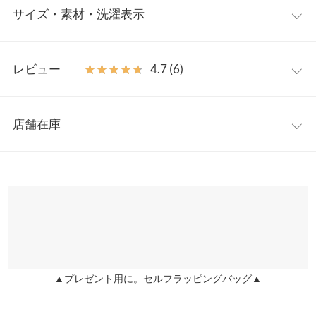
サイズ・素材・洗濯表示
が生み出すアシンメトリーのドレープが表情のある一枚。夏場は
ヘルシーに一枚で、ビスチェ風にTシャツやニットソーなどと合
わせるとシーズンレスでレイヤードスタイルを楽しめます◎
フリー
【素材・サイズ感】
レビュー
★★★★★
★★★★★
4.7 (6)
程よくハリ感のある綿混素材。ウエストラインがシェイプされた
着丈（肩紐除く）
36
シルエットでただ着るだけでスタイルアップ見えを実現。ドレー
レビュー：6件
プの立体感でボディラインが目立ちにくく、背中部分はギャザー
身幅
38〜46
店舗在庫
仕様なので快適な着心地でフィットするデザインキャミソールで
★★★★★
★★★★★
5
ウエスト幅
35〜43
す。
カラー：オフホワイト
サイズ：フリー
購入日：2026/04/24
※表示されている情報は、8/09 03:43 時点のものになります。
※キャンセル/変更不可
※在庫ありの表示でも売り切れ等の場合がございますので、詳し
裾幅
51
セールで色違いを購入しました。
くはご利用店舗にお問い合わせください。
ｓｒｈ |
身長：
151cm
~
155cm
| 体重：
46kg
~
50kg
| 足のサイズ：
24.0cm
~
身長別サイズガイド
サイズ規格・採寸について
24.5cm
兵庫県
三宮店
店舗在庫
※当商品はフリーサイズです。管理都合上、商品ラベルにはSやM
★★★★★
★★★★★
5
など具体的なサイズが表示されていることがありますが、お届け
カラー：ブラック
サイズ：フリー
購入日：2026/04/24
▲プレゼント用に。セルフラッピングバッグ▲
の商品に誤りはございませんので、予めご了承ください。
姫路店
店舗在庫
※生産時期の違いによる色や素材に関して、多少の個体差が生じ
セールで購入しましたが形がキレイでとても満足です。
ている場合がございます。予めご了承ください。