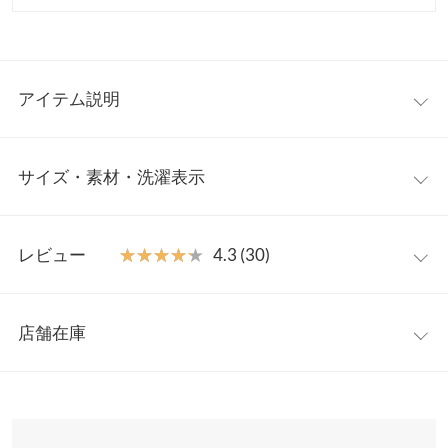
アイテム説明
カジュアルな印象のスウェットパンツに、品のあるディテールと
サイズ・素材・洗濯表示
きれいめなシルエットを掛け合わせたアイテム。リラックスした
着心地ながら、スタイリング次第で日常使いから軽い外出、タウ
ンユースまで幅広く活躍します。シンプルでありながら、どこか
【サイズ規格】
洗練された印象を与えるデザインで、コーディネートの幅を広げ
レビュー
★★★★★
★★★★★
4.3 (30)
神戸レタスオリジナルの独自規格です。
てくれる一着です。柔らかく快適な素材感で、ストレスフリーに
着用いただけます。
レビュー：30件
プチM
M
【素材・サイズ感】
店舗在庫
ウエスト幅
33〜52
33〜52
裏起毛素材を使用し、やわらかな肌触りと温かさを実現。伸縮性
★★★★★
★★★★★
5
にも優れており、動きやすく、リラックス感のある着心地が魅力
カラー：アイボリー
サイズ：プチM
購入日：2025/12/24
※表示されている情報は、8/07 04:50 時点のものになります。
ヒップ幅
55
55
です。適度な厚みで軽やかさを持ちながら、落ち感のあるシルエ
※在庫ありの表示でも売り切れ等の場合がございますので、詳し
気づいたら3着購入していました笑 アイボリー、ブラック、グレ
ットがカジュアルさを抑えた印象に仕上がります。自宅でのケア
くはご利用店舗にお問い合わせください。
前股上
36.5
37.5
ーと合わせやすく最高なカラバリで最高