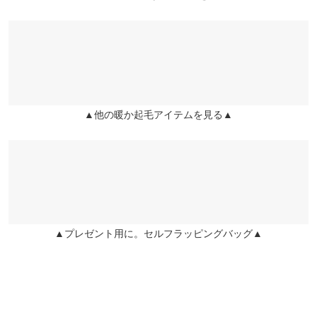
カラー：アイボリー
サイズ：M
購入日：2025/12/15
タックが入ってるおかげでスウェット風なのにきちんと感がでま
す！ 黄味のあるアイボリーが多い中、こちらはイエロートーン低
めのややグレイッシュなパーソナルカラーを選ばないまさに探し
求めていた絶妙な色味でした！ 本当に買ってよかった！大事には
きます。
▲他の暖か起毛アイテムを見る▲
urichan |
身長：
156cm
~
160cm
| 体重：
46kg
~
50kg
| 足のサイズ：
~
★★★★★
★★★★★
5
※生産時期の違いによる色や素材に関して、多少の個体差が生じ
カラー：アイボリー
サイズ：プチM
購入日：2025/12/07
ている場合がございます。予めご了承ください。
昔のタイプも購入した事があり、今回リバイバル商品と知りまた
※上記寸法は、生産時に指示した寸法に従い掲載しております。
購入しました！ 楽だし暖かいしこの冬沢山着たいと思います♪
生産時期の違いによる製造時の個体差が多少生じている場合がご
▲プレゼント用に。セルフラッピングバッグ▲
ざいます。また、商品についたメーカータグの数値とは異なる場
lettuce2613 |
身長：
151cm
~
155cm
| 体重：
46kg
~
50kg
| 足のサイズ：
23.0cm
~
23.5cm
合がございます。予めご了承ください。
more
レビューを書く