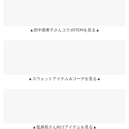
が簡単で、デイリーに使いやすい点も◎プチM・Mの2サイズ展開
で、低身長の方にもバランスよく着用いただけます。
りんくる |
身長：
151cm
~
155cm
| 体重：
41kg
~
45kg
| 足のサイズ：
22.0cm
股下
61
65
兵庫県
三宮店
~
22.5cm
※キャンセル/変更不可
店舗在庫
ワタリ幅
33.5
33.5
★★★★★
★★★★★
5
▲田中亜希子さんコラボITEMを見る▲
姫路店
裾幅
28
28
店舗在庫
カラー：アイボリー
サイズ：M
購入日：2025/11/09
温かいし、透けないし、形いいし、最高でした
身長別サイズガイド
サイズ規格・採寸について
りーさん |
身長：
156cm
~
160cm
| 体重：
51kg
~
55kg
| 足のサイズ：
22.0cm
~
22.5cm
★★★★★
★★★★★
5
▲スウェットアイテム＆コーデを見る▲
カラー：ブラック
サイズ：プチM
購入日：2025/10/23
スウェットなので履き心地ラクで、黒なのでキレイめにも見え
て、使いやすい！
MANOCO |
身長：
151cm
~
155cm
| 体重：
~
| 足のサイズ：
~
★★★★★
★★★★★
5
▲低身長さん向けアイテムを見る▲