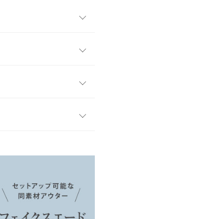
ドスコート。スカート見えす
いながらもアクティブに過ご
節感のある着こなしを叶えて
から休日のお出かけまで幅広
〜太ももには程よいゆとり
M
地が魅力です。短すぎない丈
ぴったり。ブラウスやジャケ
40
ィネートが完成します。ショ
す。
31
ます◎。
、詳しくはご利用店舗にお問い合
49
ので許容範囲内です。
5
150cm
| 体重：
~
| 足のサイズ：
~
店舗在庫
55