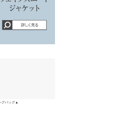
イド
サイズ規格・採寸について
店舗在庫
す。
kg
| 足のサイズ：
22.0cm
~
22.5cm
0cm
| 体重：
36kg
~
40kg
| 足のサイ
ズ：
22.0cm
~
22.5cm
ングバッグ▲
ったです。