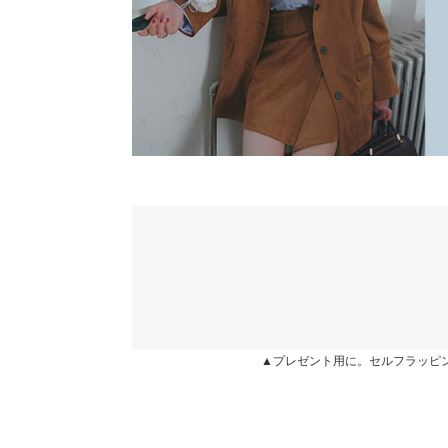
身長別サイズガ
カラー：ネイビー
サイズ：M
購入日：2026/01/03
ネイビーの色味がかわいいです。合わせやすそうで
Muffin |
身長：
151cm
~
155cm
| 体重：
41kg
~
45
★★★★★
★★★★★
5
カラー：ネイビー
サイズ：S
購入日：2025/09/25
少し大きいけど可愛い！色違い購入しました。
user_20230829094448870430 |
身長：
146cm
~
15
★★★★★
★★★★★
5
▲プレゼント用に。セルフラッピ
カラー：キャメル
サイズ：M
購入日：2025/08/16
ウエストサイズが少し心配でしたが、ちょうど良か