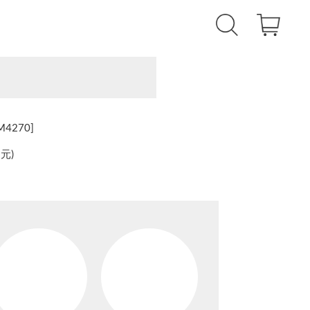
4270]
還元
)