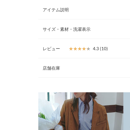
アイテム説明
可愛さと動きやすさを兼ね備えた、フェイクスエー
るキュロットデザインで、フェミニンな雰囲気を纏
サイズ・素材・洗濯表示
せる一着。秋冬らしいフェイクスエード素材が、季
くれます。ブラウスやニットとも相性が良く、通勤
【サイズ規格】
く活躍します。
神戸レタスオリジナルの独自規格です。
レビュー
★★★★★
★★★★★
4.3 (10)
【素材・サイズ感】
ハイウエストでウエストまわりはすっきり、ヒップ
レビュー：10件
S
を。脚のラインを拾いにくく、安心感のある穿き心
店舗在庫
感で上品にまとまり、大人可愛いスタイリングにも
総丈
39
ットを合わせれば、きちんと感のある上品なコーデ
★★★★★
★★★★★
5
※表示されている情報は、8/07 14:39 時点のものになりま
ウエスト幅
29
ートパンツ型の裏地付きで安心してご着用いただけ
カラー：レッド
※在庫ありの表示でも売り切れ等の場合がございますので
サイズ：M
購入日：2025/08/08
わせください。
※キャンセル/変更不可
ヒップ幅
46.5
ウエストがやや大きかった。ずり落ちる程じゃない
股下裏地
5
兵庫県
三宮店
ミキ |
身長：
146cm
~
裾幅
52.5
姫路店
★★★★★
★★★★★
5