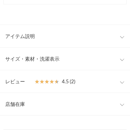
アイテム説明
一枚で存在感をもたらすオールインワン。シックなシンプルさな
サイズ・素材・洗濯表示
がらハートネックのカッティングデザインや華奢なキャミの肩紐
ストラップで女性らしさをプラスしたディティールがポイント。
小柄な低身長さんにも着ていただけるプチサイズもご用意してお
【サイズ規格】
ります◎
レビュー
★★★★★
★★★★★
4.5 (2)
神戸レタスオリジナルの独自規格です。
【素材・サイズ感】
落ち感のあるスラックス素材。きれいなパンツシルエットをキー
レビュー：2件
M
プチM
プし、ウエストタックが動きをもたらし立体感をプラス。背中部
店舗在庫
総丈（肩紐除く）
129.5
120.5
分は伸縮性のあるギャザー仕様で着心地よく、サイドファスナー
★★★★★
★★★★★
5
で着脱のしやすさも◎です。
カラー：エクリュ
サイズ：M
購入日：2025/07/06
※表示されている情報は、8/07 11:59 時点のものになります。
身幅
42〜48
42〜48
※キャンセル/変更不可
※在庫ありの表示でも売り切れ等の場合がございますので、詳し
試着段階ですが、女性らしく着れそうで買って良かったです。だ