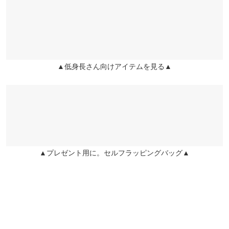
くはご利用店舗にお問い合わせください。
ウエスト幅
40〜44
40〜44
いぶ大人なわがままボディーでも、中に薄手のカットソーのうえ
から着てもまだ少しゆとりもありますし、脇のファスナー開けな
ヒップ幅
49
49
兵庫県
三宮店
くても着れました。裏地も太ももくらいまであって安心して着ら
店舗在庫
れそう。ただそのせいなのか、そもそもの布の分量のせいなの
前股上
42
41
か、少し重みはあるなと思いました。
▲低身長さん向けアイテムを見る▲
姫路店
股下
60.5
54.5
店舗在庫
りぼん |
身長：
161cm
~
165cm
| 体重：
51kg
~
55kg
| 足のサイズ：
23.0cm
~
23.5cm
股下裏地
15
15
★★★★★
★★★★★
4
ワタリ幅
42
42
カラー：ブラウン
サイズ：プチM
購入日：2025/07/03
裾幅
38.5
38.5
プチサイズがありがたいです。
▲プレゼント用に。セルフラッピングバッグ▲
身長別サイズガイド
サイズ規格・採寸について
lettuce201808121125491 |
身長：
151cm
~
155cm
| 体重：
~
| 足のサイズ：
~
more
レビューを書く
投稿でポイントプレゼント