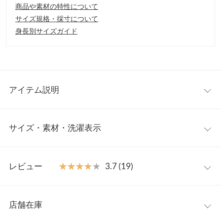
商品や素材の特性について
サイズ規格・採寸について
身長別サイズガイド
アイテム説明
機能性が嬉しい大人のデザインブラウス。シワになりにくい素材
サイズ・素材・洗濯表示
に「撥水・防汚」加工されお出かけからオフィススタイルまで
日々のワードローブに重宝する一枚。ネックデザインはペプラム
とボウタイデザインの2タイプをご用意しました◎
ペプラム
フリー
【素材・サイズ感】
レビュー
★★★★★
★★★★★
3.7 (19)
滑らかな質感が上品さただようレディーストップス。華奢なゴー
着丈
57
ルドボタンやネックラインが女性らしさを引き立てる華やかデザ
レビュー：19件
イン。シワになりにくい生地感で日々のお手入れにうれしいイー
肩幅
35
店舗在庫
ジーケアも魅力の一着です。
★★★★★
★★★★★
5