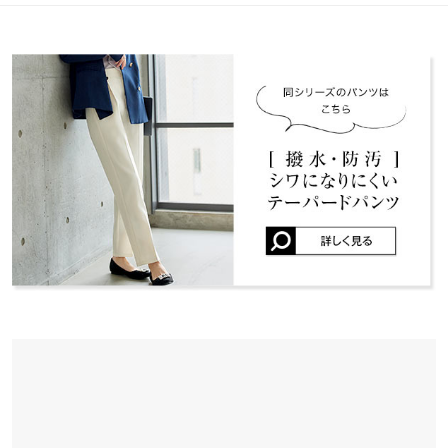
身幅
44
※キャンセル/変更不可
カラー：ネイビー
サイズ：フリー
タイプ：ペプラム
購入日：
※表示されている情報は、8/09 18:49 時点のものになります。
2026/03/13
※在庫ありの表示でも売り切れ等の場合がございますので、詳し
袖幅
18
くはご利用店舗にお問い合わせください。
お気に入りでホワイトも買いました！ペプラムシルエットが綺麗
袖丈
62
です！生地は硬めです！
兵庫県
三宮店
もや |
身長：
~
| 体重：
~
| 足のサイズ：
~
裾幅
69
店舗在庫
袖口幅
11
★★★★★
★★★★★
5
姫路店
店舗在庫
カラー：オフホワイト
サイズ：フリー
タイプ：ペプラム
購入日：
2026/03/13
タイ
フリー
シルエットが綺麗なのでオンオフ問わず愛用しています！
着丈
55
もや |
身長：
~
| 体重：
~
| 足のサイズ：
~
肩幅
33
★★★★★
★★★★★
5
カラー：オフホワイト
サイズ：フリー
タイプ：タイ
購入日：
身幅
49
2025/10/30
袖幅
18
かなりしっかりとした生地で、透け感も気にならず仕事で使いや