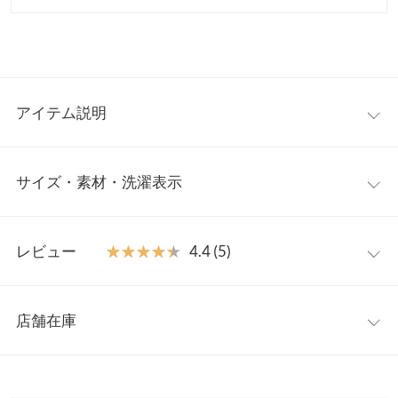
アイテム説明
軽やかでリラックス感あふれるリゾートフリルワンピース。胸元
サイズ・素材・洗濯表示
からさりげなく寄せたギャザーが立体感を出し、涼しげな気分を
一気に高めてくれます。シンプルながらも、裾にあしらわれたフ
リルデザインが女性らしさをプラスし、動くたびにふわっと揺れ
フリー
るシルエットが魅力的。アジャスター付きのストラップなので長
レビュー
★★★★★
★★★★★
4.4 (5)
さ調整できるのも嬉しいポイント〇
着丈（肩紐除く）
116
【素材・サイズ感】
レビュー：5件
身体に沿いすぎない程よいゆったりとしたシルエットが、動きや
身幅
45
店舗在庫
すく快適な着心地をキープ。華奢なストラップが肩をすっきり見
★★★★★
★★★★★
5
裾幅
140
せ、デコルテを美しく引き立てることで、華奢見え効果も抜群で
カラー：レッド
サイズ：フリー
購入日：2025/08/02
※表示されている情報は、8/10 00:17 時点のものになります。
す。ストラップの長さを調節できるため、自分好みのフィット感
身長別サイズガイド
サイズ規格・採寸について
※在庫ありの表示でも売り切れ等の場合がございますので、詳し
丈もちょうど良かったし、色も綺麗で可愛いかったです。おすす