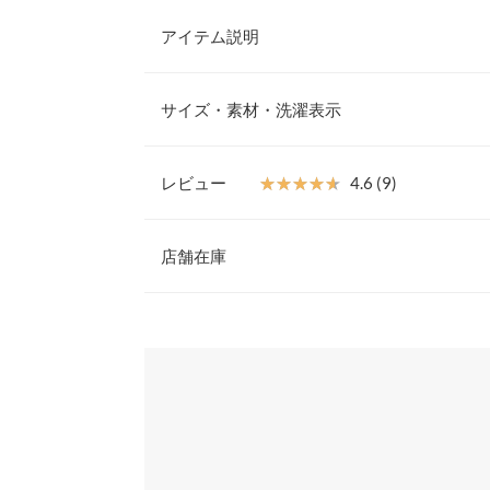
アイテム説明
存在感あふれるビッグカラートップス。フェミニン
やスウェット生地が程よくカジュアルダウン。配色
サイズ・素材・洗濯表示
がアクセントを効かせ、オーバーサイズのカーデや
イヤードコーデもおすすめです◎
【素材・サイズ感】
レビュー
★★★★★
★★★★★
4.6 (9)
デイリーコーデに着回しやすいスウェット素材。ト
着丈
りをもたせたボリューム感がかわいいシルエット。
レビュー：9件
ラウンドカラーは顔まわりを華やかに華奢見えも叶
店舗在庫
肩幅
トップスです。
※キャンセル/変更不可
身幅
★★★★★
★★★★★
5
※表示されている情報は、8/08 22:09 時点のものになりま
カラー：杢グレー
※在庫ありの表示でも売り切れ等の場合がございますので
サイズ：フリー
購入日：2025/10/16
わせください。
袖幅
とても可愛いです。違う色も欲しいです。
袖丈
兵庫県
三宮店
☆リタ☆ |
身長：
156cm
~
160cm
| 体重：
51kg
~
55
裾幅
袖口幅
姫路店
★★★★★
★★★★★
5