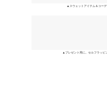
カラー：杢グレー
サイズ：フリー
購入日：2025/03/09
▲スウェットアイテム＆コーデ
身長別サイズガ
お気に入りです。とても可愛く、周りからも可愛い
※当商品はフリーサイズです。管理都合上、商品ラベル
短めでボトムスに合わせやすかったです。
表示されていることがありますが、お届けの商品に誤り
ください。
panchan |
身長：
151cm
~
155cm
| 体重：
46kg
~
50
※生産時期の違いによる色や素材に関して、多少の個体
す。予めご了承ください。
※上記寸法は、生産時に指示した寸法に従い掲載してお
★★★★★
★★★★★
5
造時の個体差が多少生じている場合がございます。また
カラー：杢グレー
サイズ：フリー
購入日：2025/03/25
値とは異なる場合がございます。予めご了承ください。
▲プレゼント用に。セルフラッピ
とっても可愛い！
チビコタ |
身長：
146cm
~
150cm
| 体重：
41kg
~
45
素材
(本体)ポリエステル85% 綿15% (リブ)ポリエステル
★★★★★
★★★★★
5
商品詳細
カラー：杢グレー
サイズ：フリー
購入日：2025/03/10
伸縮性：ややあり 淡色透け：ややあり 濃色透け
原産国
骨ストでもすっきり着れそうでとても可愛い！16
中国