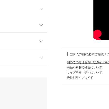
ながらハーフジップデザイン
カラーのパイピングデザイン
ニットから襟をのぞかせたレ
フリー
レンドの短丈フォルムにゆと
53
緩やかなカーブを描く大きな
ご購入の前に必ずご確認く
えてくれるトレンドデザイン
61
初めての方はお買い物ガイドを
58
商品や素材の特性について
す。
サイズ規格・採寸について
、詳しくはご利用店舗にお問い合
23
身長別サイズガイド
59
kg
| 足のサイズ：
23.0cm
~
23.5cm
店舗在庫
36
7.5