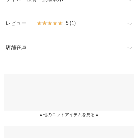
色ステッチがアクセントを効かせたトレンドデザイン。半袖から
長袖インナーを重ねるだけで長い時期レイヤードスタイルを楽し
フリー
めます。
レビュー
★★★★★
★★★★★
5 (1)
【素材・サイズ感】
着丈
49
さらっと着れるサマーニット素材。ゆったりとしたフレアシルエ
レビュー：1件
ットがリラックスした着心地を実現。ラフなこなれ感を演出して
身幅
41
店舗在庫
くれるニットビスチェは、加えるだけでコーデを着映えさせてく
★★★★★
★★★★★
5
裾幅
63
れるプラスワンアイテムです◎
カラー：ブラウン
サイズ：フリー
購入日：2026/02/01
※表示されている情報は、8/09 13:56 時点のものになります。
※キャンセル/変更不可
身長別サイズガイド
サイズ規格・採寸について
※在庫ありの表示でも売り切れ等の場合がございますので、詳し
とっても着やすくてサイズも程よくゆるっとしていて可愛い。早
くはご利用店舗にお問い合わせください。
速デニムパンツにあわせました。
※当商品はフリーサイズです。管理都合上、商品ラベルにはSやM
coo |
身長：
161cm
~
165cm
| 体重：
51kg
~
55kg
| 足のサイズ：
23.0cm
~
など具体的なサイズが表示されていることがありますが、お届け
兵庫県
三宮店
23.5cm
店舗在庫
の商品に誤りはございませんので、予めご了承ください。
※生産時期の違いによる色や素材に関して、多少の個体差が生じ
▲他のニットアイテムを見る▲
ている場合がございます。予めご了承ください。
姫路店
more
レビューを書く
店舗在庫
※上記寸法は、生産時に指示した寸法に従い掲載しております。
投稿でポイントプレゼント
生産時期の違いによる製造時の個体差が多少生じている場合がご