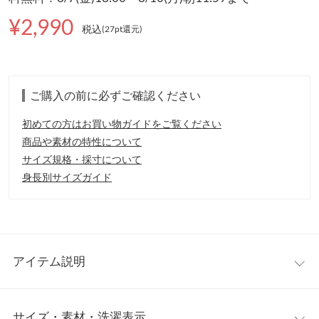
¥2,990
税込
(27pt還元
)
ご購入の前に必ずご確認ください
初めての方はお買い物ガイドをご覧ください
商品や素材の特性について
サイズ規格・採寸について
身長別サイズガイド
アイテム説明
シーズンライクなスタイリングに引き立ててくれるニットキャミ
サイズ・素材・洗濯表示
ソール。素肌やインナーをさりげなく覗かせた透かし編み柄や配