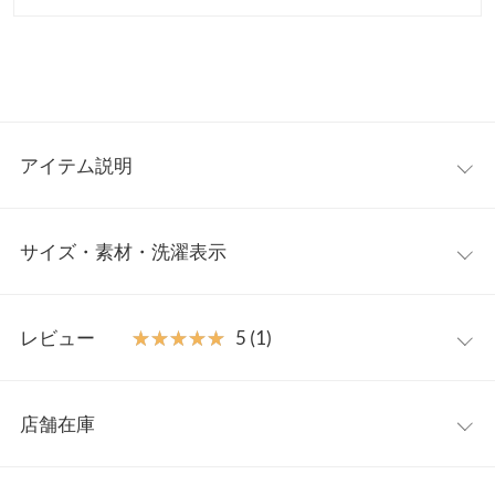
アイテム説明
洗練された大人のワイドパンツ。身体のラインを拾わないゆった
サイズ・素材・洗濯表示
りとしたワイドシルエットがラフなこなれ感を演出。キレイめか
らカジュアルスタイルまでマッチする一本はON/OFF問わず重宝
する万能ボトムです◎
フリー
【素材・サイズ感】
レビュー
★★★★★
★★★★★
5 (1)
涼し気な風合いのリネンライク素材。バックゴム仕様のウエスト
ウエスト幅
32〜35
はタックを施し、リラックス感のある穿き心地の良さを実現。同
レビュー：1件
素材のベスト
【C7461】
と合わせてセットアップ風にも着こなし
ヒップ幅
52
店舗在庫
ていただけます◎
★★★★★
★★★★★
5
前股上
30.5
※キャンセル/変更不可
カラー：グレージュ
サイズ：フリー
購入日：2025/05/01
※表示されている情報は、8/10 00:41 時点のものになります。