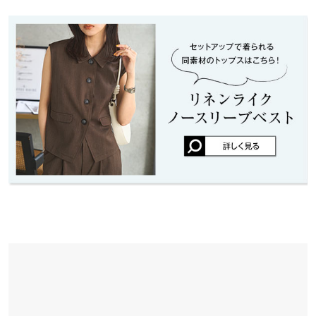
※在庫ありの表示でも売り切れ等の場合がございますので、詳し
股下
72
思ったよりゆったりしていて可愛い。めちゃお尻大きいし太もも
くはご利用店舗にお問い合わせください。
太いですが細見えです。
ワタリ幅
33.5
lettuce202211291149571 |
身長：
156cm
~
160cm
| 体重：
51kg
~
55kg
| 足
兵庫県
三宮店
のサイズ：
~
裾幅
25.5
店舗在庫
身長別サイズガイド
サイズ規格・採寸について
姫路店
more
レビューを書く
店舗在庫
※当商品はフリーサイズです。管理都合上、商品ラベルにはSやM
投稿でポイントプレゼント
など具体的なサイズが表示されていることがありますが、お届け
の商品に誤りはございませんので、予めご了承ください。
※生産時期の違いによる色や素材に関して、多少の個体差が生じ
ている場合がございます。予めご了承ください。
※上記寸法は、生産時に指示した寸法に従い掲載しております。
生産時期の違いによる製造時の個体差が多少生じている場合がご
ざいます。また、商品についたメーカータグの数値とは異なる場
合がございます。予めご了承ください。