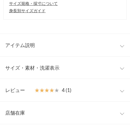
サイズ規格・採寸について
身長別サイズガイド
アイテム説明
コーデに華やかさをアップしてくれるビスチェトップス。フレア
サイズ・素材・洗濯表示
に広がるティアードフォルムやショルダーリボンがフェミニンさ
たっぷりのアクセント。トップス使いからミニワンピースとして
も着用できるので着回しの幅が広がります。
M
【素材・サイズ感】
レビュー
★★★★★
★★★★★
4 (1)
程よくハリ感のある素材。バックショルダー部分はゴム仕様なの
着丈（肩紐除く）
61
で窮屈感なく身体にフィットし、胸下の切り替えラインがスタイ
レビュー：1件
ルアップ見え。ノースリから長袖トップス合わせまで様々なイン
身幅
36.5〜48
店舗在庫
ナーとのレイヤードスタイルを楽しめます。
★★★★★
★★★★★
4
ウエスト幅
48.5
※キャンセル/変更不可
カラー：モカ
サイズ：M
購入日：2025/06/05