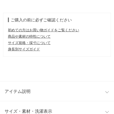
ご購入の前に必ずご確認ください
初めての方はお買い物ガイドをご覧ください
商品や素材の特性について
サイズ規格・採寸について
身長別サイズガイド
アイテム説明
ふんわりとしたシルエットと女性らしいディテールが魅力のバル
サイズ・素材・洗濯表示
ーンキャミワンピース。ハイウエストの切り替え位置と、ふんわ