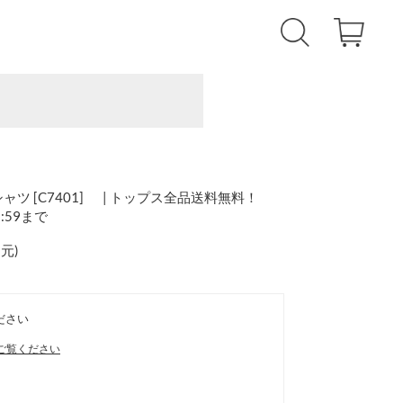
ツ [C7401] | トップス全品送料無料！
1:59まで
還元
)
ださい
ご覧ください