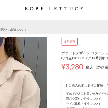
る配送への影響について
送料無料
ポケットデザイン コクーンシャ
8/7(金)18:00〜8/10(月)朝1
¥3,280
税込
(29pt
ご購入の前に必ずご確認く
初めての方はお買い物ガイドを
商品や素材の特性について
サイズ規格・採寸について