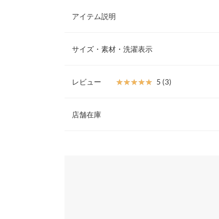
アイテム説明
シンプルでありながら洗練されたデザインのコクー
りとしたシルエットが特徴で、リラックスした着心
サイズ・素材・洗濯表示
インを作り出します。胸ポケットがアクセントで少
の中にも華やかさをプラス。
【素材・サイズ感】
レビュー
★★★★★
★★★★★
5 (3)
しっかりとした厚みのある生地を使用し、落ち感が
着丈
す。ポリエステル素材を使用しているため、シワに
レビュー：3件
単。忙しい日々でも気軽にお手入れできるのが嬉し
店舗在庫
肩幅
で、ボトムスとのバランスも取りやすく、どんなス
テムです。カジュアルにもきれいめにも着こなせる
身幅
★★★★★
★★★★★
5
※表示されている情報は、8/08 16:23 時点のものになりま
感のあるシャツです。
カラー：ピンク
※在庫ありの表示でも売り切れ等の場合がございますので
サイズ：フリー
購入日：2025/04/04
わせください。
袖幅
※キャンセル/変更不可
色が可愛い
袖丈
兵庫県
三宮店
なおやん |
裾幅
袖口幅
姫路店
★★★★★
★★★★★
5